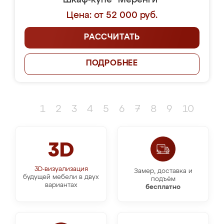
Шкаф-купе "Меренги"
Цена: от 52 000 руб.
РАССЧИТАТЬ
ПОДРОБНЕЕ
1
2
3
4
5
6
7
8
9
10
3D
3D-визуализация
Замер, доставка и
будущей мебели в двух
подъём
вариантах
бесплатно