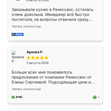
6 августа 2026
мебели буду заказывать только здесь.
Заказывала кухню в Ренессанс, осталась
очень довольна. Менеджер всё быстро
посчитала, на вопросы отвечала сразу.
Замерщик приехал в субботу, подошёл к
Читать полностью
делу со всей ответственностью. Собрали
за день, ребята работали аккуратно, даже
пыли почти не было. Качество отличное,
ящики ходят плавно, ничего не скрипит.
Всё подошло как влитое.
Аринка Р.
5 августа 2026
Больше всех мне понравилось
предложение от компании Ренессанс от
Елены Сергеевой. Подходяшщая цена и
короткие сроки изготовления. Приехавший
Читать полностью
для замера сотрудник Владислав
предложил по моему эскизу самый
1
подходящий вариант шкафа. Немного его
видоизменил, получилось даже лучше, чем