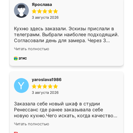
я хотела.
Ярослава
3 августа 2026
Кухню здесь заказали. Эскизы прислали в
телеграмм. Выбрали наиболее подходящий.
Согласовали день для замера. Через 3
недели кухня была уже готова. Остались
Читать полностью
довольны работой. Спасибо Ренессанс
мебель за качественную работу!
yaroslava1986
3 августа 2026
Заказала себе новый шкаф в студии
Ренессанс где ранее заказывала себе
новую кухню.Чего искать, когда качеством
вполне довольна. Служит кухня уже почти
Читать полностью
два года, нареканий нет.