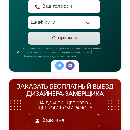
Отправить
Я соглашаюсь на передачу персональных данных
согласно
Политике конфиденциальности
|
Пользовательскому соглашению
ЗАКАЗАТЬ БЕСПЛАТНЫЙ ВЫЕЗД
ДИЗАЙНЕРА-ЗАМЕРЩИКА
НА ДОМ ПО ЩЁЛКОВО И
ЩЁЛКОВСКОМУ РАЙОНУ