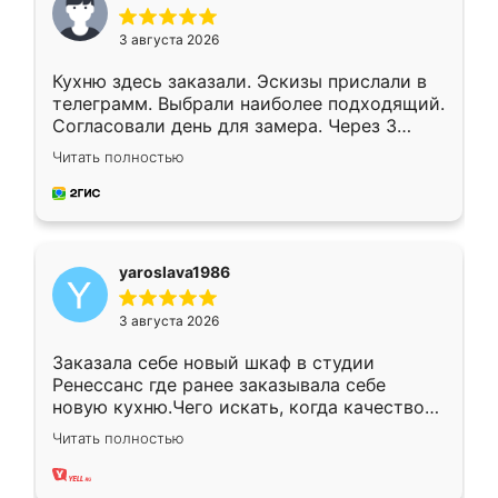
3 августа 2026
Кухню здесь заказали. Эскизы прислали в
телеграмм. Выбрали наиболее подходящий.
Согласовали день для замера. Через 3
недели кухня была уже готова. Остались
Читать полностью
довольны работой. Спасибо Ренессанс
мебель за качественную работу!
yaroslava1986
3 августа 2026
Заказала себе новый шкаф в студии
Ренессанс где ранее заказывала себе
новую кухню.Чего искать, когда качеством
вполне довольна. Служит кухня уже почти
Читать полностью
два года, нареканий нет.