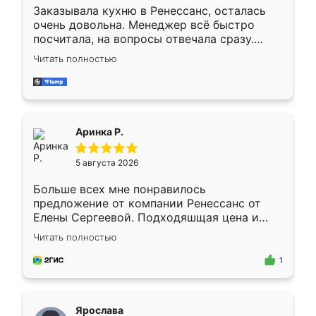
Заказывала кухню в Ренессанс, осталась
очень довольна. Менеджер всё быстро
посчитала, на вопросы отвечала сразу.
Замерщик приехал в субботу, подошёл к
Читать полностью
делу со всей ответственностью. Собрали
за день, ребята работали аккуратно, даже
пыли почти не было. Качество отличное,
ящики ходят плавно, ничего не скрипит.
Всё подошло как влитое.
Аринка Р.
5 августа 2026
Больше всех мне понравилось
предложение от компании Ренессанс от
Елены Сергеевой. Подходяшщая цена и
короткие сроки изготовления. Приехавший
Читать полностью
для замера сотрудник Владислав
предложил по моему эскизу самый
1
подходящий вариант шкафа. Немного его
видоизменил, получилось даже лучше, чем
я хотела.
Ярослава