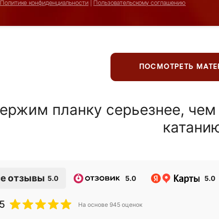
Политике конфиденциальности
|
Пользовательскому соглашению
ПОСМОТРЕТЬ МАТ
ержим планку серьезнее, чем
катани
е отзывы
5.0
5.0
5.0
5
На основе
945
оценок