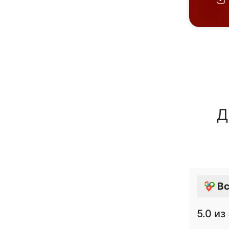
Д
Вс
5.0
из 