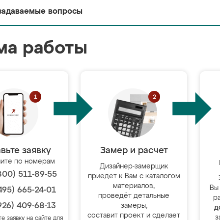
задаваемые вопросы
ма работы
вьте заявку
Замер и расчет
ите по номерам
Дизайнер-замерщик
800) 511-89-55
приедет к Вам с каталогом
материалов,
Вы
495) 665-24-01
проведёт детальные
р
926) 409-68-13
замеры,
д
составит проект и сделает
з
те заявку на сайте для