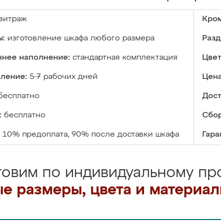
витраж
Кром
ы:
изготовление шкафа любого размера
Разд
ннее наполнение:
стандартная комплектация
Цвет
вление:
5-7 рабочих дней
Цена
бесплатно
Дост
:
бесплатно
Сбор
10% предоплата, 90% после доставки шкафа
Гара
товим по индивидуальному про
е размеры, цвета и материа