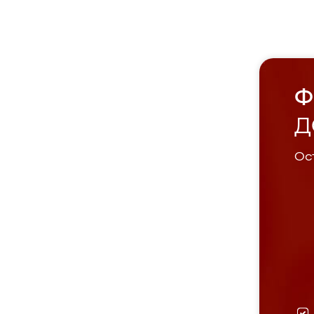
Ф
Д
Ост