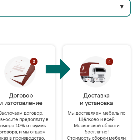
▼
Договор
Доставка
и изготовление
и установка
Заключаем договор,
Мы доставляем мебель по
 вносите предоплату в
Щёлково и всей
азмере
10% от суммы
Московской области
оговора
, и мы отдаём
бесплатно!
аказ в производство.
Стоимость сборки мебели: