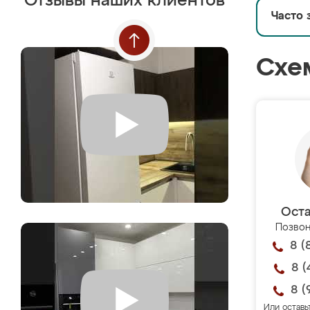
Отзывы наших клиентов
Часто 
Схе
Оста
Позвон
8 (
8 (
8 (
Или оставь