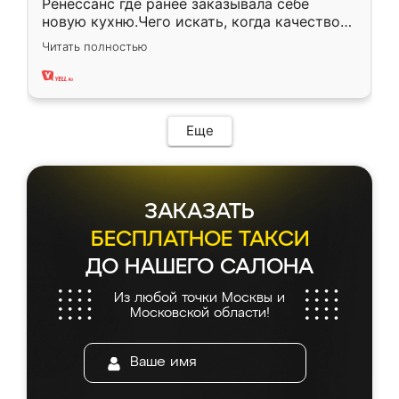
Ренессанс где ранее заказывала себе
новую кухню.Чего искать, когда качеством
вполне довольна. Служит кухня уже почти
Читать полностью
два года, нареканий нет.
Еще
ЗАКАЗАТЬ
БЕСПЛАТНОЕ ТАКСИ
ДО НАШЕГО САЛОНА
Из любой точки Москвы и
Московской области!