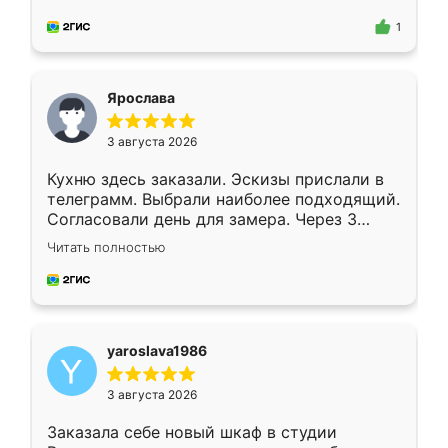
для замера сотрудник Владислав
предложил по моему эскизу самый
1
подходящий вариант шкафа. Немного его
видоизменил, получилось даже лучше, чем
я хотела.
Ярослава
3 августа 2026
Кухню здесь заказали. Эскизы прислали в
телеграмм. Выбрали наиболее подходящий.
Согласовали день для замера. Через 3
недели кухня была уже готова. Остались
Читать полностью
довольны работой. Спасибо Ренессанс
мебель за качественную работу!
yaroslava1986
3 августа 2026
Заказала себе новый шкаф в студии