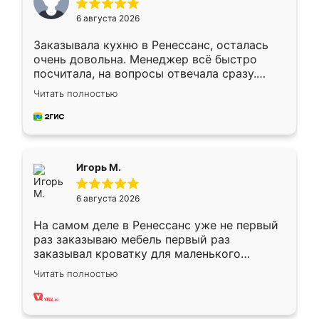
6 августа 2026
Заказывала кухню в Ренессанс, осталась
очень довольна. Менеджер всё быстро
посчитала, на вопросы отвечала сразу.
Замерщик приехал в субботу, подошёл к
Читать полностью
делу со всей ответственностью. Собрали
за день, ребята работали аккуратно, даже
пыли почти не было. Качество отличное,
ящики ходят плавно, ничего не скрипит.
Всё подошло как влитое.
Игорь М.
6 августа 2026
На самом деле в Ренессанс уже не первый
раз заказываю мебель первый раз
заказывал кроватку для маленького
ребёнка при его рождении ,во второй раз
Читать полностью
заказал шкаф-купе. По качеству очень
хорошее сборка достаточно быстрая,
также адекватные цены. До этого