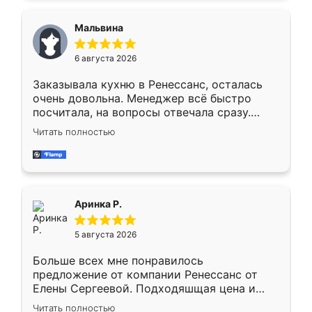
сравнивал с разными конкурентами в этом
сегменте ,выбор у конкурентов куда
Мальвина
меньше, здесь же он более разнообразный.
Мне нравится ,если что-то потребуется из
6 августа 2026
мебели буду заказывать только здесь.
Заказывала кухню в Ренессанс, осталась
очень довольна. Менеджер всё быстро
посчитала, на вопросы отвечала сразу.
Замерщик приехал в субботу, подошёл к
Читать полностью
делу со всей ответственностью. Собрали
за день, ребята работали аккуратно, даже
пыли почти не было. Качество отличное,
ящики ходят плавно, ничего не скрипит.
Всё подошло как влитое.
Аринка Р.
5 августа 2026
Больше всех мне понравилось
предложение от компании Ренессанс от
Елены Сергеевой. Подходяшщая цена и
короткие сроки изготовления. Приехавший
Читать полностью