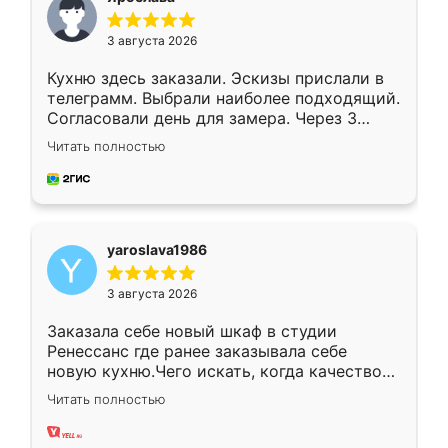
3 августа 2026
Кухню здесь заказали. Эскизы прислали в
телеграмм. Выбрали наиболее подходящий.
Согласовали день для замера. Через 3
недели кухня была уже готова. Остались
Читать полностью
довольны работой. Спасибо Ренессанс
мебель за качественную работу!
yaroslava1986
3 августа 2026
Заказала себе новый шкаф в студии
Ренессанс где ранее заказывала себе
новую кухню.Чего искать, когда качеством
вполне довольна. Служит кухня уже почти
Читать полностью
два года, нареканий нет.