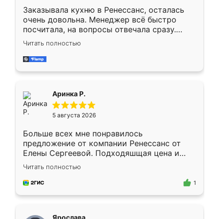
Заказывала кухню в Ренессанс, осталась
очень довольна. Менеджер всё быстро
посчитала, на вопросы отвечала сразу.
Замерщик приехал в субботу, подошёл к
Читать полностью
делу со всей ответственностью. Собрали
за день, ребята работали аккуратно, даже
пыли почти не было. Качество отличное,
ящики ходят плавно, ничего не скрипит.
Всё подошло как влитое.
Аринка Р.
5 августа 2026
Больше всех мне понравилось
предложение от компании Ренессанс от
Елены Сергеевой. Подходяшщая цена и
короткие сроки изготовления. Приехавший
Читать полностью
для замера сотрудник Владислав
предложил по моему эскизу самый
1
подходящий вариант шкафа. Немного его
видоизменил, получилось даже лучше, чем
я хотела.
Ярослава