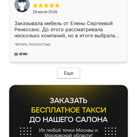
29 июля 2026
Заказывала мебель от Елены Сергеевой
Ренессанс. До этого рассматривала
несколько компаний, но в итоге выбрала
эту. Сначала обговорили условия, потом
Читать полностью
приехал замерщик, всё спокойно объяснил
и снял размеры. Изготовили в срок, с
доставкой тоже никаких проблем не
возникло. Сборку выполнили аккуратно,
мебель сразу встала на свое место без
Еще
каких-либо доработок. Качеством осталась
довольна, все выглядит так, как и ожидала.
ЗАКАЗАТЬ
БЕСПЛАТНОЕ ТАКСИ
ДО НАШЕГО САЛОНА
Из любой точки Москвы и
Московской области!