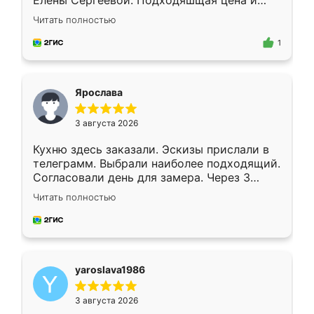
Елены Сергеевой. Подходяшщая цена и
короткие сроки изготовления. Приехавший
Читать полностью
для замера сотрудник Владислав
предложил по моему эскизу самый
1
подходящий вариант шкафа. Немного его
видоизменил, получилось даже лучше, чем
я хотела.
Ярослава
3 августа 2026
Кухню здесь заказали. Эскизы прислали в
телеграмм. Выбрали наиболее подходящий.
Согласовали день для замера. Через 3
недели кухня была уже готова. Остались
Читать полностью
довольны работой. Спасибо Ренессанс
мебель за качественную работу!
yaroslava1986
3 августа 2026