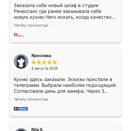
Заказала себе новый шкаф в студии
Ренессанс где ранее заказывала себе
новую кухню.Чего искать, когда качеством
вполне довольна. Служит кухня уже почти
Читать полностью
два года, нареканий нет.
Ярослава
3 августа 2026
Кухню здесь заказали. Эскизы прислали в
телеграмм. Выбрали наиболее подходящий.
Согласовали день для замера. Через 3
недели кухня была уже готова. Остались
Читать полностью
довольны работой. Спасибо Ренессанс
мебель за качественную работу!
Rita S.