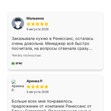
Мальвина
6 августа 2026
Заказывала кухню в Ренессанс, осталась
очень довольна. Менеджер всё быстро
посчитала, на вопросы отвечала сразу.
Замерщик приехал в субботу, подошёл к
Читать полностью
делу со всей ответственностью. Собрали
за день, ребята работали аккуратно, даже
пыли почти не было. Качество отличное,
ящики ходят плавно, ничего не скрипит.
Всё подошло как влитое.
Аринка Р.
5 августа 2026
Больше всех мне понравилось
предложение от компании Ренессанс от