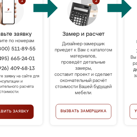
вьте заявку
Замер и расчет
ите по номерам
Дизайнер-замерщик
800) 511-89-55
приедет к Вам с каталогом
материалов,
Вы
495) 665-24-01
проведёт детальные
р
926) 409-68-13
замеры,
д
составит проект и сделает
з
те заявку на сайте для
окончательный расчёт
нсультации и
стоимости Вашей будущей
ительного расчёта
стоимости.
мебели.
ВЫЗВАТЬ ЗАМЕРЩИКА
АВИТЬ ЗАЯВКУ