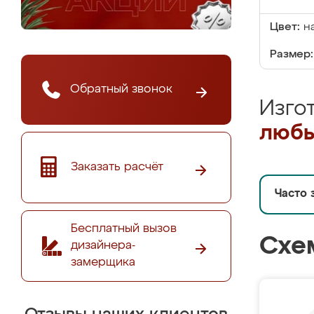
Цвет:
н
Размер:
Обратный звонок
Изго
любы
Заказать расчёт
Часто 
Бесплатный вызов
Схе
дизайнера-
замерщика