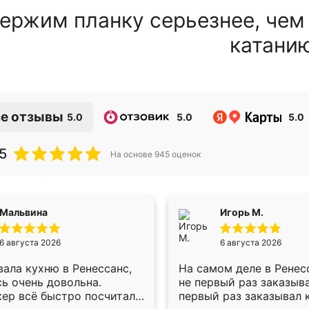
ержим планку серьезнее, чем
катани
е отзывы
5.0
5.0
5.0
5
На основе
945
оценок
Мальвина
Игорь М.
6 августа 2026
6 августа 2026
ала кухню в Ренессанс,
На самом деле в Ренес
ь очень довольна.
не первый раз заказыв
ер всё быстро посчитала,
первый раз заказывал 