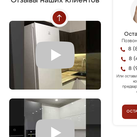
Отзывы наших клиентов
Оста
Позвон
8 (
8 (
8 (
Или оставь
ко
предвар
ОСТ