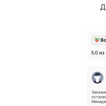
Д
Вс
5.0
из 
Заказыв
осталас
Менедж