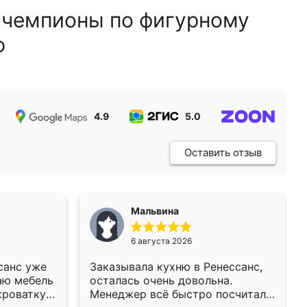
 чемпионы по фигурному
ю
4.9
5.0
5.0
Оставить отзыв
Мальвина
6 августа 2026
санс уже
Заказывала кухню в Ренессанс,
аю мебель
осталась очень довольна.
кроватку
Менеджер всё быстро посчитала,