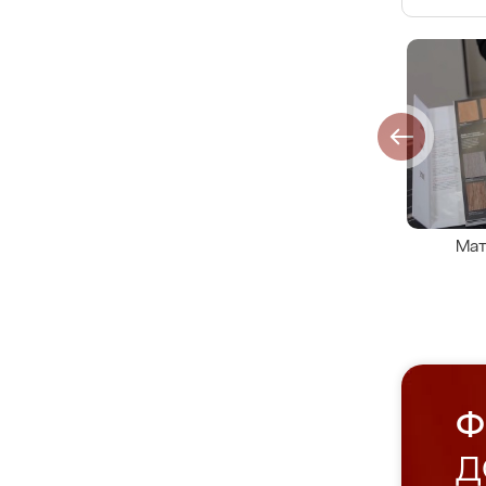
Мат
Ф
Д