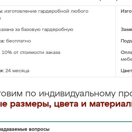
ы:
изготовление гардеробной любого
Изго
а
казана за базовую гардеробную
Заме
а:
бесплатно
Подъ
:
10% от стоимости заказа
Опла
меб
я:
24 месяца
Цвет
товим по индивидуальному про
е размеры, цвета и материа
задаваемые вопросы