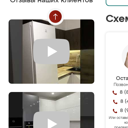
Отзывы наших клиентов
Схе
Оста
Позвон
8 (
8 (
8 (
Или оставь
ко
предвар