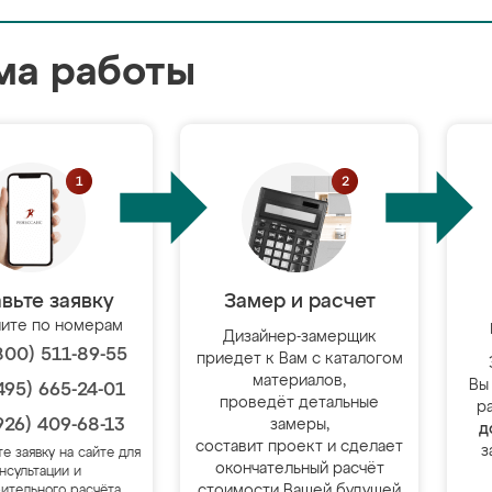
ма работы
вьте заявку
Замер и расчет
ите по номерам
Дизайнер-замерщик
800) 511-89-55
приедет к Вам с каталогом
материалов,
Вы
495) 665-24-01
проведёт детальные
р
926) 409-68-13
замеры,
д
составит проект и сделает
з
те заявку на сайте для
окончательный расчёт
нсультации и
стоимости Вашей будущей
ительного расчёта