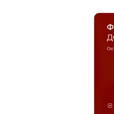
Ф
Д
Ост