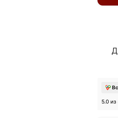
Д
Вс
5.0
из 