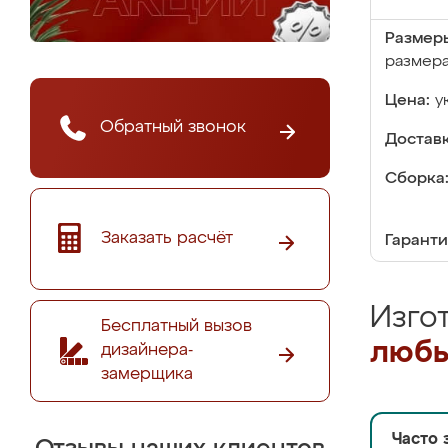
Размер
размер
Цена:
у
Обратный звонок
Доставк
Сборка
Заказать расчёт
Гаранти
Изго
Бесплатный вызов
любы
дизайнера-
замерщика
Часто 