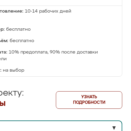
товление:
10-14 рабочих дней
р:
бесплатно
ём:
бесплатно
та:
10% предоплата, 90% после доставки
ели
:
на выбор
екту:
УЗНАТЬ
лы
ПОДРОБНОСТИ
▼