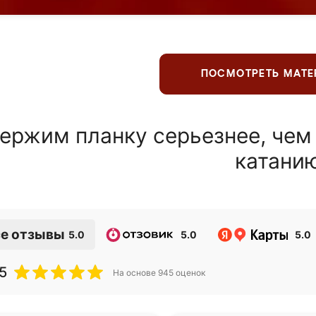
ПОСМОТРЕТЬ МАТ
ержим планку серьезнее, чем
катани
е отзывы
5.0
5.0
5.0
5
На основе
945
оценок