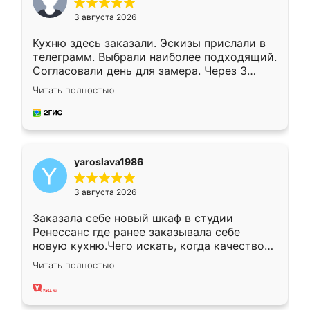
3 августа 2026
Кухню здесь заказали. Эскизы прислали в
телеграмм. Выбрали наиболее подходящий.
Согласовали день для замера. Через 3
недели кухня была уже готова. Остались
Читать полностью
довольны работой. Спасибо Ренессанс
мебель за качественную работу!
yaroslava1986
3 августа 2026
Заказала себе новый шкаф в студии
Ренессанс где ранее заказывала себе
новую кухню.Чего искать, когда качеством
вполне довольна. Служит кухня уже почти
Читать полностью
два года, нареканий нет.