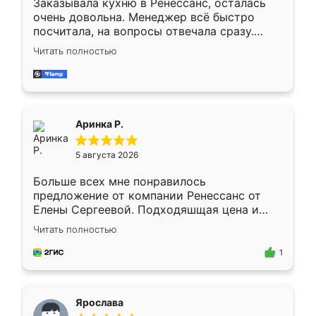
Заказывала кухню в Ренессанс, осталась
очень довольна. Менеджер всё быстро
посчитала, на вопросы отвечала сразу.
Замерщик приехал в субботу, подошёл к
Читать полностью
делу со всей ответственностью. Собрали
за день, ребята работали аккуратно, даже
пыли почти не было. Качество отличное,
ящики ходят плавно, ничего не скрипит.
Всё подошло как влитое.
Аринка Р.
5 августа 2026
Больше всех мне понравилось
предложение от компании Ренессанс от
Елены Сергеевой. Подходяшщая цена и
короткие сроки изготовления. Приехавший
Читать полностью
для замера сотрудник Владислав
предложил по моему эскизу самый
1
подходящий вариант шкафа. Немного его
видоизменил, получилось даже лучше, чем
я хотела.
Ярослава