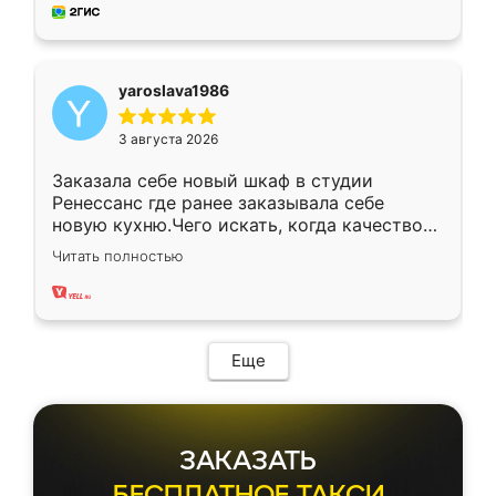
мебель за качественную работу!
yaroslava1986
3 августа 2026
Заказала себе новый шкаф в студии
Ренессанс где ранее заказывала себе
новую кухню.Чего искать, когда качеством
вполне довольна. Служит кухня уже почти
Читать полностью
два года, нареканий нет.
Еще
ЗАКАЗАТЬ