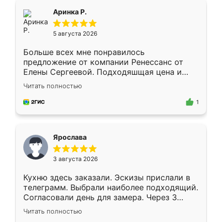
Всё подошло как влитое.
Аринка Р.
5 августа 2026
Больше всех мне понравилось
предложение от компании Ренессанс от
Елены Сергеевой. Подходяшщая цена и
короткие сроки изготовления. Приехавший
Читать полностью
для замера сотрудник Владислав
предложил по моему эскизу самый
1
подходящий вариант шкафа. Немного его
видоизменил, получилось даже лучше, чем
я хотела.
Ярослава
3 августа 2026
Кухню здесь заказали. Эскизы прислали в
телеграмм. Выбрали наиболее подходящий.
Согласовали день для замера. Через 3
недели кухня была уже готова. Остались
Читать полностью
довольны работой. Спасибо Ренессанс