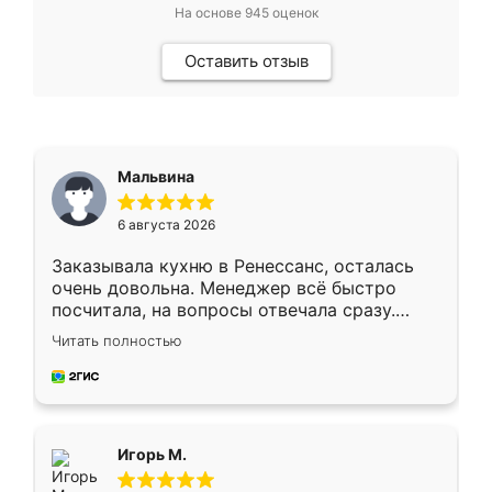
На основе
945
оценок
Оставить отзыв
Мальвина
6 августа 2026
Заказывала кухню в Ренессанс, осталась
очень довольна. Менеджер всё быстро
посчитала, на вопросы отвечала сразу.
Замерщик приехал в субботу, подошёл к
Читать полностью
делу со всей ответственностью. Собрали
за день, ребята работали аккуратно, даже
пыли почти не было. Качество отличное,
ящики ходят плавно, ничего не скрипит.
Всё подошло как влитое.
Игорь М.