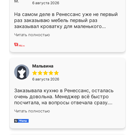
6 августа 2026
На самом деле в Ренессанс уже не первый
раз заказываю мебель первый раз
заказывал кроватку для маленького
ребёнка при его рождении ,во второй раз
Читать полностью
заказал шкаф-купе. По качеству очень
хорошее сборка достаточно быстрая,
также адекватные цены. До этого
сравнивал с разными конкурентами в этом
сегменте ,выбор у конкурентов куда
Мальвина
меньше, здесь же он более разнообразный.
Мне нравится ,если что-то потребуется из
6 августа 2026
мебели буду заказывать только здесь.
Заказывала кухню в Ренессанс, осталась
очень довольна. Менеджер всё быстро
посчитала, на вопросы отвечала сразу.
Замерщик приехал в субботу, подошёл к
Читать полностью
делу со всей ответственностью. Собрали
за день, ребята работали аккуратно, даже
пыли почти не было. Качество отличное,
ящики ходят плавно, ничего не скрипит.