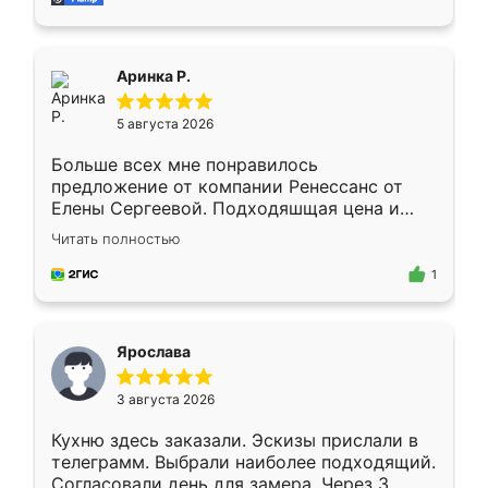
пыли почти не было. Качество отличное,
ящики ходят плавно, ничего не скрипит.
Всё подошло как влитое.
Аринка Р.
5 августа 2026
Больше всех мне понравилось
предложение от компании Ренессанс от
Елены Сергеевой. Подходяшщая цена и
короткие сроки изготовления. Приехавший
Читать полностью
для замера сотрудник Владислав
предложил по моему эскизу самый
1
подходящий вариант шкафа. Немного его
видоизменил, получилось даже лучше, чем
я хотела.
Ярослава
3 августа 2026
Кухню здесь заказали. Эскизы прислали в
телеграмм. Выбрали наиболее подходящий.
Согласовали день для замера. Через 3