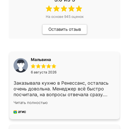
На основе
945
оценок
Оставить отзыв
Мальвина
6 августа 2026
Заказывала кухню в Ренессанс, осталась
очень довольна. Менеджер всё быстро
посчитала, на вопросы отвечала сразу.
Замерщик приехал в субботу, подошёл к
Читать полностью
делу со всей ответственностью. Собрали
за день, ребята работали аккуратно, даже
пыли почти не было. Качество отличное,
ящики ходят плавно, ничего не скрипит.