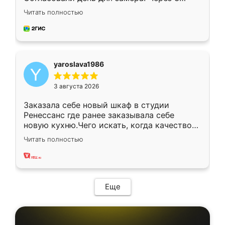
недели кухня была уже готова. Остались
Читать полностью
довольны работой. Спасибо Ренессанс
мебель за качественную работу!
yaroslava1986
3 августа 2026
Заказала себе новый шкаф в студии
Ренессанс где ранее заказывала себе
новую кухню.Чего искать, когда качеством
вполне довольна. Служит кухня уже почти
Читать полностью
два года, нареканий нет.
Еще