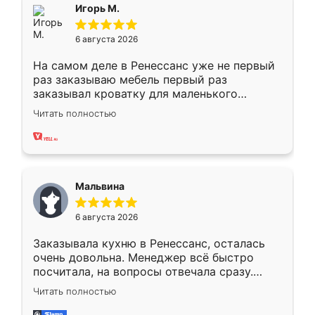
Всё подошло как влитое.
Игорь М.
6 августа 2026
На самом деле в Ренессанс уже не первый
раз заказываю мебель первый раз
заказывал кроватку для маленького
ребёнка при его рождении ,во второй раз
Читать полностью
заказал шкаф-купе. По качеству очень
хорошее сборка достаточно быстрая,
также адекватные цены. До этого
сравнивал с разными конкурентами в этом
сегменте ,выбор у конкурентов куда
Мальвина
меньше, здесь же он более разнообразный.
Мне нравится ,если что-то потребуется из
6 августа 2026
мебели буду заказывать только здесь.
Заказывала кухню в Ренессанс, осталась
очень довольна. Менеджер всё быстро
посчитала, на вопросы отвечала сразу.
Замерщик приехал в субботу, подошёл к
Читать полностью
делу со всей ответственностью. Собрали
за день, ребята работали аккуратно, даже