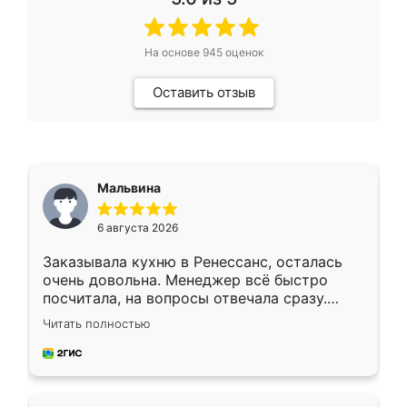
На основе
945
оценок
Оставить отзыв
Мальвина
6 августа 2026
Заказывала кухню в Ренессанс, осталась
очень довольна. Менеджер всё быстро
посчитала, на вопросы отвечала сразу.
Замерщик приехал в субботу, подошёл к
Читать полностью
делу со всей ответственностью. Собрали
за день, ребята работали аккуратно, даже
пыли почти не было. Качество отличное,
ящики ходят плавно, ничего не скрипит.