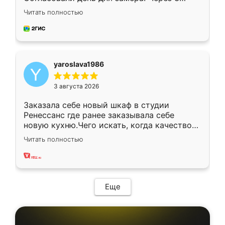
недели кухня была уже готова. Остались
Читать полностью
довольны работой. Спасибо Ренессанс
мебель за качественную работу!
yaroslava1986
3 августа 2026
Заказала себе новый шкаф в студии
Ренессанс где ранее заказывала себе
новую кухню.Чего искать, когда качеством
вполне довольна. Служит кухня уже почти
Читать полностью
два года, нареканий нет.
Еще