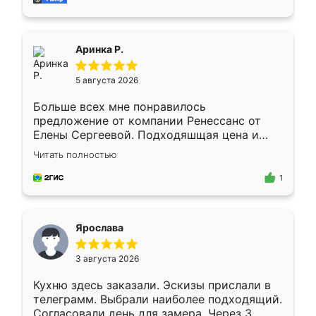
пыли почти не было. Качество отличное,
ящики ходят плавно, ничего не скрипит.
Всё подошло как влитое.
Аринка Р.
5 августа 2026
Больше всех мне понравилось
предложение от компании Ренессанс от
Елены Сергеевой. Подходяшщая цена и
короткие сроки изготовления. Приехавший
Читать полностью
для замера сотрудник Владислав
предложил по моему эскизу самый
1
подходящий вариант шкафа. Немного его
видоизменил, получилось даже лучше, чем
я хотела.
Ярослава
3 августа 2026
Кухню здесь заказали. Эскизы прислали в
телеграмм. Выбрали наиболее подходящий.
Согласовали день для замера. Через 3