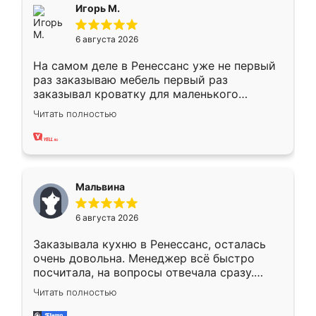
Всё подошло как влитое.
Игорь М.
6 августа 2026
На самом деле в Ренессанс уже не первый
раз заказываю мебель первый раз
заказывал кроватку для маленького
ребёнка при его рождении ,во второй раз
Читать полностью
заказал шкаф-купе. По качеству очень
хорошее сборка достаточно быстрая,
также адекватные цены. До этого
сравнивал с разными конкурентами в этом
сегменте ,выбор у конкурентов куда
Мальвина
меньше, здесь же он более разнообразный.
Мне нравится ,если что-то потребуется из
6 августа 2026
мебели буду заказывать только здесь.
Заказывала кухню в Ренессанс, осталась
очень довольна. Менеджер всё быстро
посчитала, на вопросы отвечала сразу.
Замерщик приехал в субботу, подошёл к
Читать полностью
делу со всей ответственностью. Собрали
за день, ребята работали аккуратно, даже