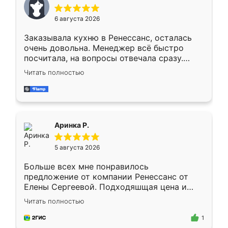
меньше, здесь же он более разнообразный.
Мне нравится ,если что-то потребуется из
6 августа 2026
мебели буду заказывать только здесь.
Заказывала кухню в Ренессанс, осталась
очень довольна. Менеджер всё быстро
посчитала, на вопросы отвечала сразу.
Замерщик приехал в субботу, подошёл к
Читать полностью
делу со всей ответственностью. Собрали
за день, ребята работали аккуратно, даже
пыли почти не было. Качество отличное,
ящики ходят плавно, ничего не скрипит.
Всё подошло как влитое.
Аринка Р.
5 августа 2026
Больше всех мне понравилось
предложение от компании Ренессанс от
Елены Сергеевой. Подходяшщая цена и
короткие сроки изготовления. Приехавший
Читать полностью
для замера сотрудник Владислав
предложил по моему эскизу самый
1
подходящий вариант шкафа. Немного его