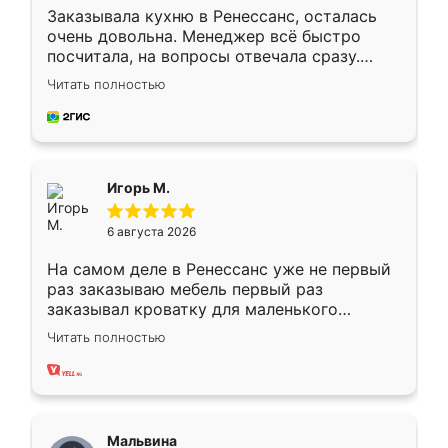
Заказывала кухню в Ренессанс, осталась
очень довольна. Менеджер всё быстро
посчитала, на вопросы отвечала сразу.
Замерщик приехал в субботу, подошёл к
Читать полностью
делу со всей ответственностью. Собрали
за день, ребята работали аккуратно, даже
пыли почти не было. Качество отличное,
ящики ходят плавно, ничего не скрипит.
Всё подошло как влитое.
Игорь М.
6 августа 2026
На самом деле в Ренессанс уже не первый
раз заказываю мебель первый раз
заказывал кроватку для маленького
ребёнка при его рождении ,во второй раз
Читать полностью
заказал шкаф-купе. По качеству очень
хорошее сборка достаточно быстрая,
также адекватные цены. До этого
сравнивал с разными конкурентами в этом
сегменте ,выбор у конкурентов куда
Мальвина