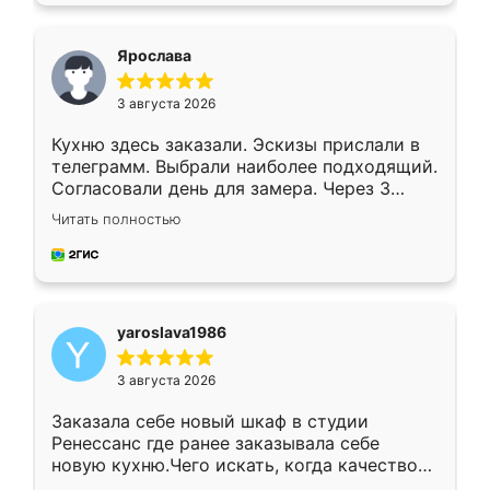
видоизменил, получилось даже лучше, чем
я хотела.
Ярослава
3 августа 2026
Кухню здесь заказали. Эскизы прислали в
телеграмм. Выбрали наиболее подходящий.
Согласовали день для замера. Через 3
недели кухня была уже готова. Остались
Читать полностью
довольны работой. Спасибо Ренессанс
мебель за качественную работу!
yaroslava1986
3 августа 2026
Заказала себе новый шкаф в студии
Ренессанс где ранее заказывала себе
новую кухню.Чего искать, когда качеством
вполне довольна. Служит кухня уже почти