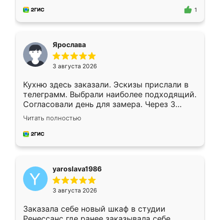
предложил по моему эскизу самый
1
подходящий вариант шкафа. Немного его
видоизменил, получилось даже лучше, чем
я хотела.
Ярослава
3 августа 2026
Кухню здесь заказали. Эскизы прислали в
телеграмм. Выбрали наиболее подходящий.
Согласовали день для замера. Через 3
недели кухня была уже готова. Остались
Читать полностью
довольны работой. Спасибо Ренессанс
мебель за качественную работу!
yaroslava1986
3 августа 2026
Заказала себе новый шкаф в студии
Ренессанс где ранее заказывала себе