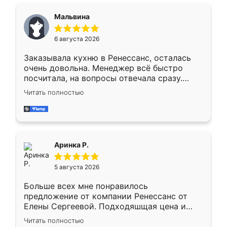
сравнивал с разными конкурентами в этом
сегменте ,выбор у конкурентов куда
Мальвина
меньше, здесь же он более разнообразный.
Мне нравится ,если что-то потребуется из
6 августа 2026
мебели буду заказывать только здесь.
Заказывала кухню в Ренессанс, осталась
очень довольна. Менеджер всё быстро
посчитала, на вопросы отвечала сразу.
Замерщик приехал в субботу, подошёл к
Читать полностью
делу со всей ответственностью. Собрали
за день, ребята работали аккуратно, даже
пыли почти не было. Качество отличное,
ящики ходят плавно, ничего не скрипит.
Всё подошло как влитое.
Аринка Р.
5 августа 2026
Больше всех мне понравилось
предложение от компании Ренессанс от
Елены Сергеевой. Подходяшщая цена и
короткие сроки изготовления. Приехавший
Читать полностью
для замера сотрудник Владислав