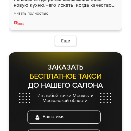
новую кухню.Чего искать, когда качеством
вполне довольна. Служит кухня уже почти
Читать полностью
два года, нареканий нет.
Еще
ЗАКАЗАТЬ
БЕСПЛАТНОЕ ТАКСИ
ДО НАШЕГО САЛОНА
Из любой точки Москвы и
Московской области!