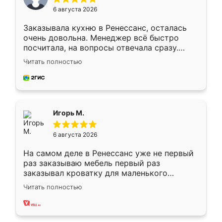
6 августа 2026
Заказывала кухню в Ренессанс, осталась
очень довольна. Менеджер всё быстро
посчитала, на вопросы отвечала сразу.
Замерщик приехал в субботу, подошёл к
Читать полностью
делу со всей ответственностью. Собрали
за день, ребята работали аккуратно, даже
пыли почти не было. Качество отличное,
ящики ходят плавно, ничего не скрипит.
Всё подошло как влитое.
Игорь М.
6 августа 2026
На самом деле в Ренессанс уже не первый
раз заказываю мебель первый раз
заказывал кроватку для маленького
ребёнка при его рождении ,во второй раз
Читать полностью
заказал шкаф-купе. По качеству очень
хорошее сборка достаточно быстрая,
также адекватные цены. До этого