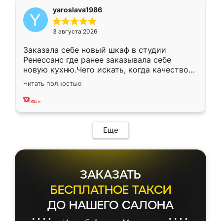
yaroslava1986
3 августа 2026
Заказала себе новый шкаф в студии
Ренессанс где ранее заказывала себе
новую кухню.Чего искать, когда качеством
вполне довольна. Служит кухня уже почти
Читать полностью
два года, нареканий нет.
Еще
ЗАКАЗАТЬ
БЕСПЛАТНОЕ ТАКСИ
ДО НАШЕГО САЛОНА