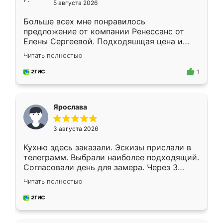
5 августа 2026
Больше всех мне понравилось
предложение от компании Ренессанс от
Елены Сергеевой. Подходяшщая цена и
короткие сроки изготовления. Приехавший
Читать полностью
для замера сотрудник Владислав
предложил по моему эскизу самый
1
подходящий вариант шкафа. Немного его
видоизменил, получилось даже лучше, чем
я хотела.
Ярослава
3 августа 2026
Кухню здесь заказали. Эскизы прислали в
телеграмм. Выбрали наиболее подходящий.
Согласовали день для замера. Через 3
недели кухня была уже готова. Остались
Читать полностью
довольны работой. Спасибо Ренессанс
мебель за качественную работу!