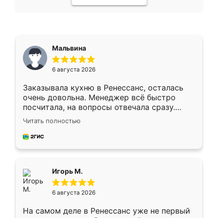
Мальвина
6 августа 2026
Заказывала кухню в Ренессанс, осталась
очень довольна. Менеджер всё быстро
посчитала, на вопросы отвечала сразу.
Замерщик приехал в субботу, подошёл к
Читать полностью
делу со всей ответственностью. Собрали
за день, ребята работали аккуратно, даже
пыли почти не было. Качество отличное,
ящики ходят плавно, ничего не скрипит.
Всё подошло как влитое.
Игорь М.
6 августа 2026
На самом деле в Ренессанс уже не первый