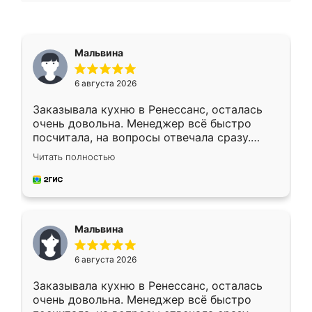
Мальвина
6 августа 2026
Заказывала кухню в Ренессанс, осталась
очень довольна. Менеджер всё быстро
посчитала, на вопросы отвечала сразу.
Замерщик приехал в субботу, подошёл к
Читать полностью
делу со всей ответственностью. Собрали
за день, ребята работали аккуратно, даже
пыли почти не было. Качество отличное,
ящики ходят плавно, ничего не скрипит.
Всё подошло как влитое.
Мальвина
6 августа 2026
Заказывала кухню в Ренессанс, осталась
очень довольна. Менеджер всё быстро