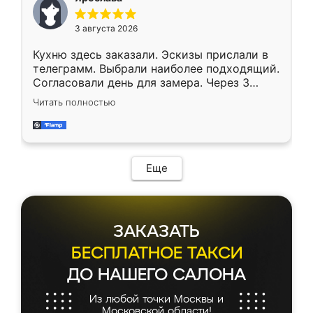
3 августа 2026
Кухню здесь заказали. Эскизы прислали в
телеграмм. Выбрали наиболее подходящий.
Согласовали день для замера. Через 3
недели кухня была уже готова. Остались
Читать полностью
довольны работой. Спасибо Ренессанс
мебель за качественную работу!
Еще
ЗАКАЗАТЬ
БЕСПЛАТНОЕ ТАКСИ
ДО НАШЕГО САЛОНА
Из любой точки Москвы и
Московской области!