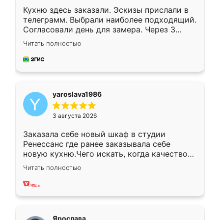
Кухню здесь заказали. Эскизы прислали в
телеграмм. Выбрали наиболее подходящий.
Согласовали день для замера. Через 3
недели кухня была уже готова. Остались
Читать полностью
довольны работой. Спасибо Ренессанс
мебель за качественную работу!
yaroslava1986
3 августа 2026
Заказала себе новый шкаф в студии
Ренессанс где ранее заказывала себе
новую кухню.Чего искать, когда качеством
вполне довольна. Служит кухня уже почти
Читать полностью
два года, нареканий нет.
Ярослава