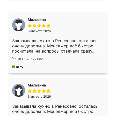
Мальвина
6 августа 2026
Заказывала кухню в Ренессанс, осталась
очень довольна. Менеджер всё быстро
посчитала, на вопросы отвечала сразу.
Замерщик приехал в субботу, подошёл к
Читать полностью
делу со всей ответственностью. Собрали
за день, ребята работали аккуратно, даже
пыли почти не было. Качество отличное,
ящики ходят плавно, ничего не скрипит.
Всё подошло как влитое.
Мальвина
6 августа 2026
Заказывала кухню в Ренессанс, осталась
очень довольна. Менеджер всё быстро