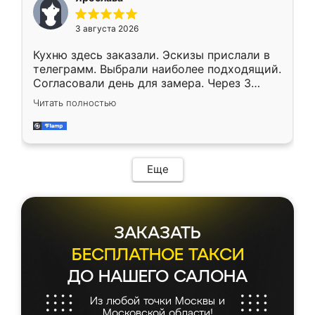
3 августа 2026
Кухню здесь заказали. Эскизы прислали в
телеграмм. Выбрали наиболее подходящий.
Согласовали день для замера. Через 3
недели кухня была уже готова. Остались
Читать полностью
довольны работой. Спасибо Ренессанс
мебель за качественную работу!
Еще
ЗАКАЗАТЬ
БЕСПЛАТНОЕ ТАКСИ
ДО НАШЕГО САЛОНА
Из любой точки Москвы и
Московской области!