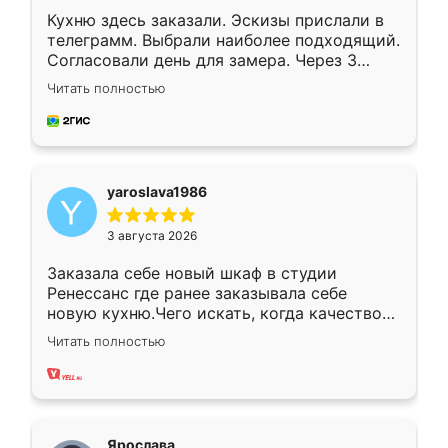
Кухню здесь заказали. Эскизы прислали в
телеграмм. Выбрали наиболее подходящий.
Согласовали день для замера. Через 3
недели кухня была уже готова. Остались
Читать полностью
довольны работой. Спасибо Ренессанс
мебель за качественную работу!
yaroslava1986
3 августа 2026
Заказала себе новый шкаф в студии
Ренессанс где ранее заказывала себе
новую кухню.Чего искать, когда качеством
вполне довольна. Служит кухня уже почти
Читать полностью
два года, нареканий нет.
Ярослава