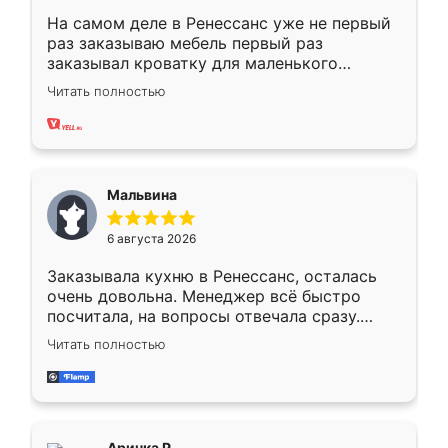
На самом деле в Ренессанс уже не первый
раз заказываю мебель первый раз
заказывал кроватку для маленького
ребёнка при его рождении ,во второй раз
Читать полностью
заказал шкаф-купе. По качеству очень
хорошее сборка достаточно быстрая,
также адекватные цены. До этого
сравнивал с разными конкурентами в этом
сегменте ,выбор у конкурентов куда
Мальвина
меньше, здесь же он более разнообразный.
Мне нравится ,если что-то потребуется из
6 августа 2026
мебели буду заказывать только здесь.
Заказывала кухню в Ренессанс, осталась
очень довольна. Менеджер всё быстро
посчитала, на вопросы отвечала сразу.
Замерщик приехал в субботу, подошёл к
Читать полностью
делу со всей ответственностью. Собрали
за день, ребята работали аккуратно, даже
пыли почти не было. Качество отличное,
ящики ходят плавно, ничего не скрипит.
Всё подошло как влитое.
Аринка Р.