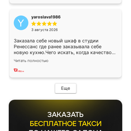
yaroslava1986
3 августа 2026
Заказала себе новый шкаф в студии
Ренессанс где ранее заказывала себе
новую кухню.Чего искать, когда качеством
вполне довольна. Служит кухня уже почти
Читать полностью
два года, нареканий нет.
Еще
ЗАКАЗАТЬ
БЕСПЛАТНОЕ ТАКСИ