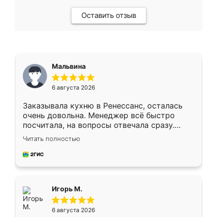
Оставить отзыв
Мальвина
6 августа 2026
Заказывала кухню в Ренессанс, осталась
очень довольна. Менеджер всё быстро
посчитала, на вопросы отвечала сразу.
Замерщик приехал в субботу, подошёл к
Читать полностью
делу со всей ответственностью. Собрали
за день, ребята работали аккуратно, даже
пыли почти не было. Качество отличное,
ящики ходят плавно, ничего не скрипит.
Всё подошло как влитое.
Игорь М.
6 августа 2026