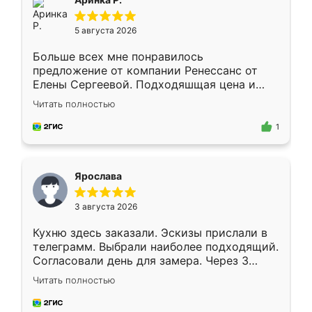
5 августа 2026
Больше всех мне понравилось
предложение от компании Ренессанс от
Елены Сергеевой. Подходяшщая цена и
короткие сроки изготовления. Приехавший
Читать полностью
для замера сотрудник Владислав
предложил по моему эскизу самый
1
подходящий вариант шкафа. Немного его
видоизменил, получилось даже лучше, чем
я хотела.
Ярослава
3 августа 2026
Кухню здесь заказали. Эскизы прислали в
телеграмм. Выбрали наиболее подходящий.
Согласовали день для замера. Через 3
недели кухня была уже готова. Остались
Читать полностью
довольны работой. Спасибо Ренессанс
мебель за качественную работу!