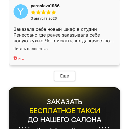
yaroslava1986
3 августа 2026
Заказала себе новый шкаф в студии
Ренессанс где ранее заказывала себе
новую кухню.Чего искать, когда качеством
вполне довольна. Служит кухня уже почти
Читать полностью
два года, нареканий нет.
Еще
ЗАКАЗАТЬ
БЕСПЛАТНОЕ ТАКСИ
ДО НАШЕГО САЛОНА