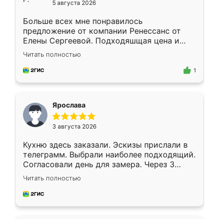
5 августа 2026
Больше всех мне понравилось
предложение от компании Ренессанс от
Елены Сергеевой. Подходяшщая цена и
короткие сроки изготовления. Приехавший
Читать полностью
для замера сотрудник Владислав
предложил по моему эскизу самый
1
подходящий вариант шкафа. Немного его
видоизменил, получилось даже лучше, чем
я хотела.
Ярослава
3 августа 2026
Кухню здесь заказали. Эскизы прислали в
телеграмм. Выбрали наиболее подходящий.
Согласовали день для замера. Через 3
недели кухня была уже готова. Остались
Читать полностью
довольны работой. Спасибо Ренессанс
мебель за качественную работу!