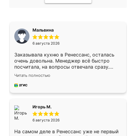
Мальвина
6 августа 2026
Заказывала кухню в Ренессанс, осталась
очень довольна. Менеджер всё быстро
посчитала, на вопросы отвечала сразу.
Замерщик приехал в субботу, подошёл к
Читать полностью
делу со всей ответственностью. Собрали
за день, ребята работали аккуратно, даже
пыли почти не было. Качество отличное,
ящики ходят плавно, ничего не скрипит.
Всё подошло как влитое.
Игорь М.
6 августа 2026
На самом деле в Ренессанс уже не первый