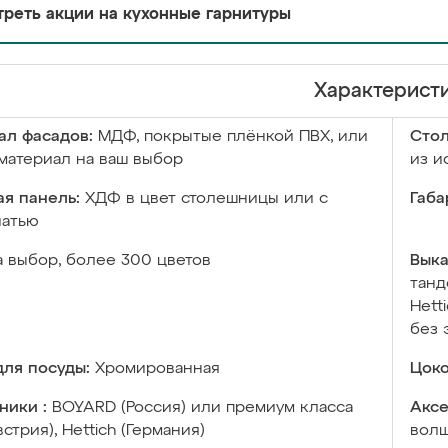
реть акции на кухонные гарнитуры
Характерист
ал фасадов:
МДФ, покрытые плёнкой ПВХ, или
Сто
материал на ваш выбор
из и
я панель:
ХДФ в цвет столешницы или с
Габа
чатью
а выбор, более 300 цветов
Выка
танд
Hett
без 
ля посуды:
Хромированная
Цоко
ники :
BOYARD (Россия) или премиум класса
Аксе
встрия), Hettich (Германия)
волш