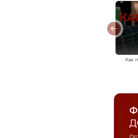
Как 
Ф
Д
Ост