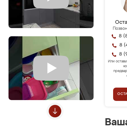
Оста
Позвон
8 (
8 (
8 (
Или оставь
ко
предвар
ОСТ
Ваша