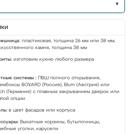
▼
ики
лешница:
пластиковая, толщина 26 мм или 38 мм;
скусственного камня, толщина 38 мм
риты:
изготовим кухню любого размера
тные системы :
ПВШ полного открывания,
ембоксы BOYARD (Россия), Blum (Австрия) или
ich (Германия) с плавным закрыванием дверок или
этой опции
ль:
в цвет фасадов или корпуса
ссуары:
Выкатные корзины, бутылочницы,
ебные уголки, карусели