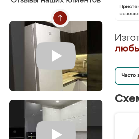
Отзывы наших клиентов
Пристен
освеще
Изго
любы
Часто 
Схе