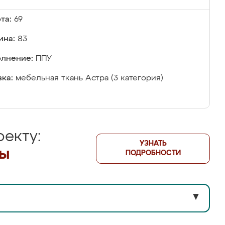
та:
69
ина:
83
лнение:
ППУ
ка:
мебельная ткань Астра (3 категория)
екту:
УЗНАТЬ
лы
ПОДРОБНОСТИ
▼