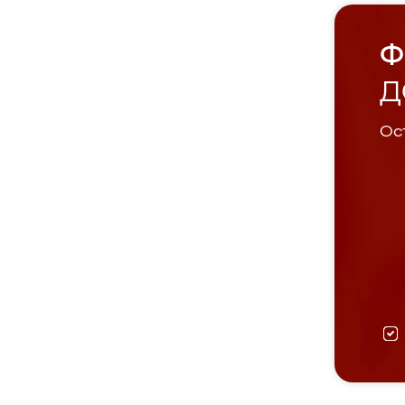
Ф
Д
Ост