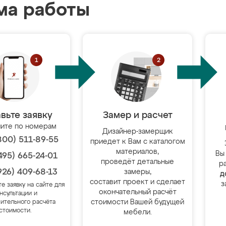
ма работы
вьте заявку
Замер и расчет
ите по номерам
Дизайнер-замерщик
800) 511-89-55
приедет к Вам с каталогом
материалов,
Вы
495) 665-24-01
проведёт детальные
р
926) 409-68-13
замеры,
д
составит проект и сделает
з
те заявку на сайте для
окончательный расчёт
нсультации и
стоимости Вашей будущей
ительного расчёта
стоимости.
мебели.