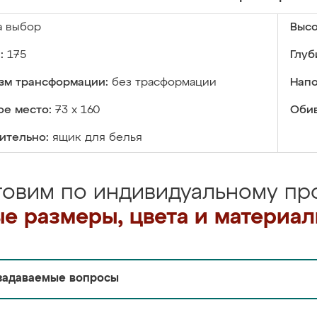
а выбор
Высо
:
175
Глуб
зм трансформации:
без трасформации
Напо
ое место:
73 х 160
Обив
ительно:
ящик для белья
товим по индивидуальному про
е размеры, цвета и материа
задаваемые вопросы