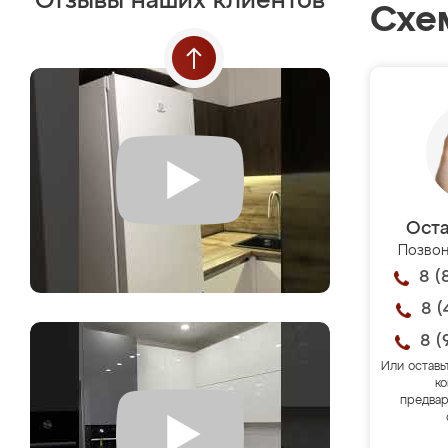
Отзывы наших клиентов
Схе
Оста
Позвон
8 (
8 (
8 (
Или оставь
ко
предвар