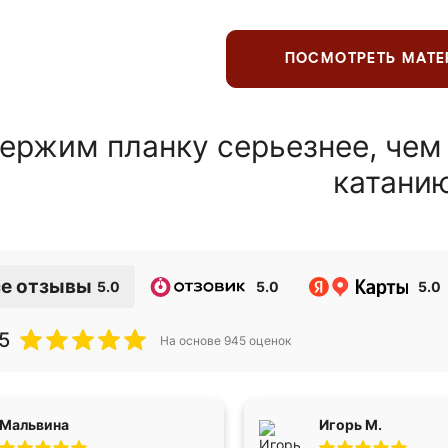
ПОСМОТРЕТЬ МАТ
ержим планку серьезнее, чем
катани
е отзывы
5.0
5.0
5.0
5
На основе
945
оценок
Мальвина
Игорь М.