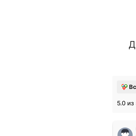
Д
Вс
5.0
из 