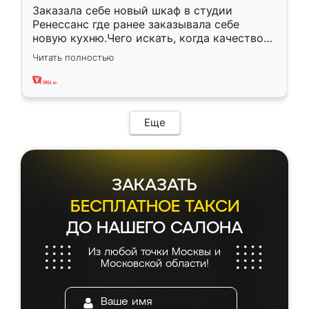
Заказала себе новый шкаф в студии
Ренессанс где ранее заказывала себе
новую кухню.Чего искать, когда качеством
вполне довольна. Служит кухня уже почти
Читать полностью
два года, нареканий нет.
Еще
ЗАКАЗАТЬ
БЕСПЛАТНОЕ ТАКСИ
ДО НАШЕГО САЛОНА
Из любой точки Москвы и
Московской области!