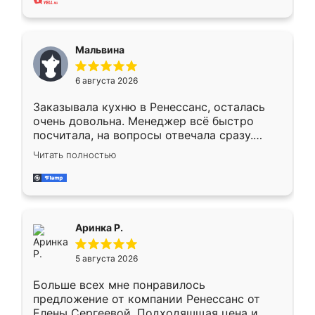
также адекватные цены. До этого
сравнивал с разными конкурентами в этом
сегменте ,выбор у конкурентов куда
Мальвина
меньше, здесь же он более разнообразный.
Мне нравится ,если что-то потребуется из
6 августа 2026
мебели буду заказывать только здесь.
Заказывала кухню в Ренессанс, осталась
очень довольна. Менеджер всё быстро
посчитала, на вопросы отвечала сразу.
Замерщик приехал в субботу, подошёл к
Читать полностью
делу со всей ответственностью. Собрали
за день, ребята работали аккуратно, даже
пыли почти не было. Качество отличное,
ящики ходят плавно, ничего не скрипит.
Всё подошло как влитое.
Аринка Р.
5 августа 2026
Больше всех мне понравилось
предложение от компании Ренессанс от
Елены Сергеевой. Подходяшщая цена и