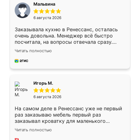
Мальвина
6 августа 2026
Заказывала кухню в Ренессанс, осталась
очень довольна. Менеджер всё быстро
посчитала, на вопросы отвечала сразу.
Замерщик приехал в субботу, подошёл к
Читать полностью
делу со всей ответственностью. Собрали
за день, ребята работали аккуратно, даже
пыли почти не было. Качество отличное,
ящики ходят плавно, ничего не скрипит.
Всё подошло как влитое.
Игорь М.
6 августа 2026
На самом деле в Ренессанс уже не первый
раз заказываю мебель первый раз
заказывал кроватку для маленького
ребёнка при его рождении ,во второй раз
Читать полностью
заказал шкаф-купе. По качеству очень
хорошее сборка достаточно быстрая,