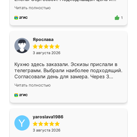
короткие сроки изготовления. Приехавший
Читать полностью
для замера сотрудник Владислав
предложил по моему эскизу самый
1
подходящий вариант шкафа. Немного его
видоизменил, получилось даже лучше, чем
я хотела.
Ярослава
3 августа 2026
Кухню здесь заказали. Эскизы прислали в
телеграмм. Выбрали наиболее подходящий.
Согласовали день для замера. Через 3
недели кухня была уже готова. Остались
Читать полностью
довольны работой. Спасибо Ренессанс
мебель за качественную работу!
yaroslava1986
3 августа 2026