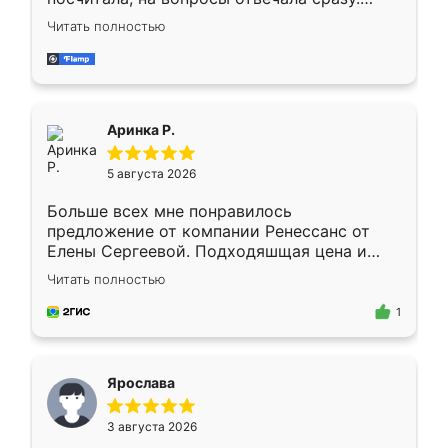
Замерщик приехал в субботу, подошёл к
Читать полностью
делу со всей ответственностью. Собрали
за день, ребята работали аккуратно, даже
пыли почти не было. Качество отличное,
ящики ходят плавно, ничего не скрипит.
Всё подошло как влитое.
Аринка Р.
5 августа 2026
Больше всех мне понравилось
предложение от компании Ренессанс от
Елены Сергеевой. Подходяшщая цена и
короткие сроки изготовления. Приехавший
Читать полностью
для замера сотрудник Владислав
предложил по моему эскизу самый
1
подходящий вариант шкафа. Немного его
видоизменил, получилось даже лучше, чем
я хотела.
Ярослава
3 августа 2026