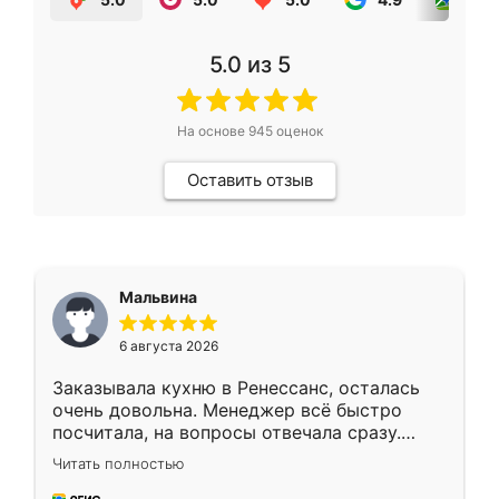
5.0
из 5
На основе
945
оценок
Оставить отзыв
Мальвина
6 августа 2026
Заказывала кухню в Ренессанс, осталась
очень довольна. Менеджер всё быстро
посчитала, на вопросы отвечала сразу.
Замерщик приехал в субботу, подошёл к
Читать полностью
делу со всей ответственностью. Собрали