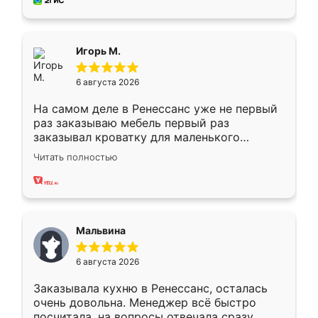
за день, ребята работали аккуратно, даже
пыли почти не было. Качество отличное,
ящики ходят плавно, ничего не скрипит.
Всё подошло как влитое.
Игорь М.
6 августа 2026
На самом деле в Ренессанс уже не первый
раз заказываю мебель первый раз
заказывал кроватку для маленького
ребёнка при его рождении ,во второй раз
Читать полностью
заказал шкаф-купе. По качеству очень
хорошее сборка достаточно быстрая,
также адекватные цены. До этого
сравнивал с разными конкурентами в этом
сегменте ,выбор у конкурентов куда
Мальвина
меньше, здесь же он более разнообразный.
Мне нравится ,если что-то потребуется из
6 августа 2026
мебели буду заказывать только здесь.
Заказывала кухню в Ренессанс, осталась
очень довольна. Менеджер всё быстро
посчитала, на вопросы отвечала сразу.