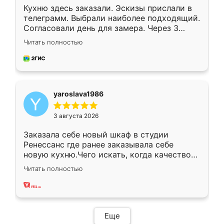
Кухню здесь заказали. Эскизы прислали в
телеграмм. Выбрали наиболее подходящий.
Согласовали день для замера. Через 3
недели кухня была уже готова. Остались
Читать полностью
довольны работой. Спасибо Ренессанс
мебель за качественную работу!
yaroslava1986
3 августа 2026
Заказала себе новый шкаф в студии
Ренессанс где ранее заказывала себе
новую кухню.Чего искать, когда качеством
вполне довольна. Служит кухня уже почти
Читать полностью
два года, нареканий нет.
Еще