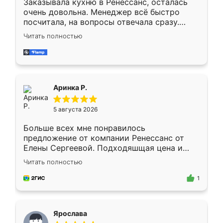
Заказывала кухню в Ренессанс, осталась
очень довольна. Менеджер всё быстро
посчитала, на вопросы отвечала сразу.
Замерщик приехал в субботу, подошёл к
Читать полностью
делу со всей ответственностью. Собрали
за день, ребята работали аккуратно, даже
пыли почти не было. Качество отличное,
ящики ходят плавно, ничего не скрипит.
Всё подошло как влитое.
Аринка Р.
5 августа 2026
Больше всех мне понравилось
предложение от компании Ренессанс от
Елены Сергеевой. Подходяшщая цена и
короткие сроки изготовления. Приехавший
Читать полностью
для замера сотрудник Владислав
предложил по моему эскизу самый
1
подходящий вариант шкафа. Немного его
видоизменил, получилось даже лучше, чем
я хотела.
Ярослава