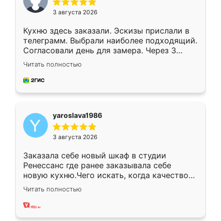
3 августа 2026
Кухню здесь заказали. Эскизы прислали в
телеграмм. Выбрали наиболее подходящий.
Согласовали день для замера. Через 3
недели кухня была уже готова. Остались
Читать полностью
довольны работой. Спасибо Ренессанс
мебель за качественную работу!
yaroslava1986
3 августа 2026
Заказала себе новый шкаф в студии
Ренессанс где ранее заказывала себе
новую кухню.Чего искать, когда качеством
вполне довольна. Служит кухня уже почти
Читать полностью
два года, нареканий нет.