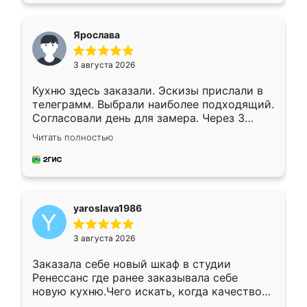
видоизменил, получилось даже лучше, чем
я хотела.
Ярослава
3 августа 2026
Кухню здесь заказали. Эскизы прислали в
телеграмм. Выбрали наиболее подходящий.
Согласовали день для замера. Через 3
недели кухня была уже готова. Остались
Читать полностью
довольны работой. Спасибо Ренессанс
мебель за качественную работу!
yaroslava1986
3 августа 2026
Заказала себе новый шкаф в студии
Ренессанс где ранее заказывала себе
новую кухню.Чего искать, когда качеством
вполне довольна. Служит кухня уже почти