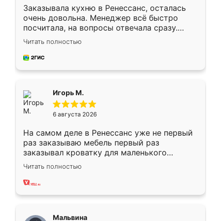
Заказывала кухню в Ренессанс, осталась
очень довольна. Менеджер всё быстро
посчитала, на вопросы отвечала сразу.
Замерщик приехал в субботу, подошёл к
Читать полностью
делу со всей ответственностью. Собрали
за день, ребята работали аккуратно, даже
пыли почти не было. Качество отличное,
ящики ходят плавно, ничего не скрипит.
Всё подошло как влитое.
Игорь М.
6 августа 2026
На самом деле в Ренессанс уже не первый
раз заказываю мебель первый раз
заказывал кроватку для маленького
ребёнка при его рождении ,во второй раз
Читать полностью
заказал шкаф-купе. По качеству очень
хорошее сборка достаточно быстрая,
также адекватные цены. До этого
сравнивал с разными конкурентами в этом
сегменте ,выбор у конкурентов куда
Мальвина