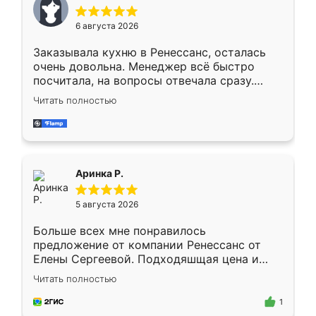
меньше, здесь же он более разнообразный.
Мне нравится ,если что-то потребуется из
6 августа 2026
мебели буду заказывать только здесь.
Заказывала кухню в Ренессанс, осталась
очень довольна. Менеджер всё быстро
посчитала, на вопросы отвечала сразу.
Замерщик приехал в субботу, подошёл к
Читать полностью
делу со всей ответственностью. Собрали
за день, ребята работали аккуратно, даже
пыли почти не было. Качество отличное,
ящики ходят плавно, ничего не скрипит.
Всё подошло как влитое.
Аринка Р.
5 августа 2026
Больше всех мне понравилось
предложение от компании Ренессанс от
Елены Сергеевой. Подходяшщая цена и
короткие сроки изготовления. Приехавший
Читать полностью
для замера сотрудник Владислав
предложил по моему эскизу самый
1
подходящий вариант шкафа. Немного его