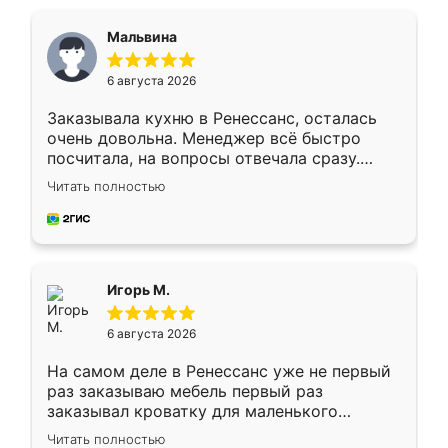
Мальвина
6 августа 2026
Заказывала кухню в Ренессанс, осталась
очень довольна. Менеджер всё быстро
посчитала, на вопросы отвечала сразу.
Замерщик приехал в субботу, подошёл к
Читать полностью
делу со всей ответственностью. Собрали
за день, ребята работали аккуратно, даже
пыли почти не было. Качество отличное,
ящики ходят плавно, ничего не скрипит.
Всё подошло как влитое.
Игорь М.
6 августа 2026
На самом деле в Ренессанс уже не первый
раз заказываю мебель первый раз
заказывал кроватку для маленького
ребёнка при его рождении ,во второй раз
Читать полностью