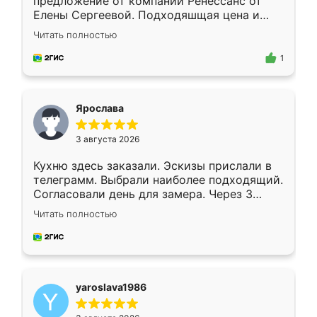
предложение от компании Ренессанс от
Елены Сергеевой. Подходяшщая цена и
короткие сроки изготовления. Приехавший
Читать полностью
для замера сотрудник Владислав
предложил по моему эскизу самый
1
подходящий вариант шкафа. Немного его
видоизменил, получилось даже лучше, чем
я хотела.
Ярослава
3 августа 2026
Кухню здесь заказали. Эскизы прислали в
телеграмм. Выбрали наиболее подходящий.
Согласовали день для замера. Через 3
недели кухня была уже готова. Остались
Читать полностью
довольны работой. Спасибо Ренессанс
мебель за качественную работу!
yaroslava1986