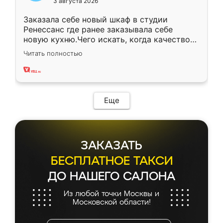
3 августа 2026
Заказала себе новый шкаф в студии
Ренессанс где ранее заказывала себе
новую кухню.Чего искать, когда качеством
вполне довольна. Служит кухня уже почти
Читать полностью
два года, нареканий нет.
Еще
ЗАКАЗАТЬ
БЕСПЛАТНОЕ ТАКСИ
ДО НАШЕГО САЛОНА
Из любой точки Москвы и
Московской области!