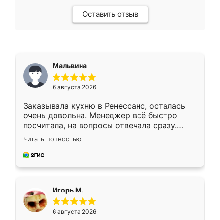
Оставить отзыв
Мальвина
6 августа 2026
Заказывала кухню в Ренессанс, осталась
очень довольна. Менеджер всё быстро
посчитала, на вопросы отвечала сразу.
Замерщик приехал в субботу, подошёл к
Читать полностью
делу со всей ответственностью. Собрали
за день, ребята работали аккуратно, даже
пыли почти не было. Качество отличное,
ящики ходят плавно, ничего не скрипит.
Всё подошло как влитое.
Игорь М.
6 августа 2026