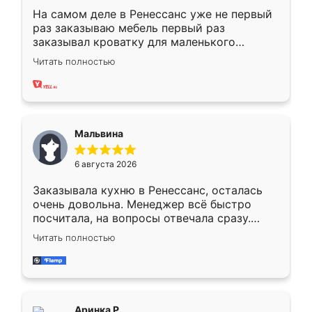
На самом деле в Ренессанс уже не первый
раз заказываю мебель первый раз
заказывал кроватку для маленького
ребёнка при его рождении ,во второй раз
Читать полностью
заказал шкаф-купе. По качеству очень
хорошее сборка достаточно быстрая,
также адекватные цены. До этого
сравнивал с разными конкурентами в этом
сегменте ,выбор у конкурентов куда
Мальвина
меньше, здесь же он более разнообразный.
Мне нравится ,если что-то потребуется из
6 августа 2026
мебели буду заказывать только здесь.
Заказывала кухню в Ренессанс, осталась
очень довольна. Менеджер всё быстро
посчитала, на вопросы отвечала сразу.
Замерщик приехал в субботу, подошёл к
Читать полностью
делу со всей ответственностью. Собрали
за день, ребята работали аккуратно, даже
пыли почти не было. Качество отличное,
ящики ходят плавно, ничего не скрипит.
Всё подошло как влитое.
Аринка Р.