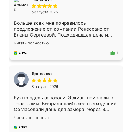
5 августа 2026
Больше всех мне понравилось
предложение от компании Ренессанс от
Елены Сергеевой. Подходяшщая цена и
короткие сроки изготовления. Приехавший
Читать полностью
для замера сотрудник Владислав
предложил по моему эскизу самый
1
подходящий вариант шкафа. Немного его
видоизменил, получилось даже лучше, чем
я хотела.
Ярослава
3 августа 2026
Кухню здесь заказали. Эскизы прислали в
телеграмм. Выбрали наиболее подходящий.
Согласовали день для замера. Через 3
недели кухня была уже готова. Остались
Читать полностью
довольны работой. Спасибо Ренессанс
мебель за качественную работу!