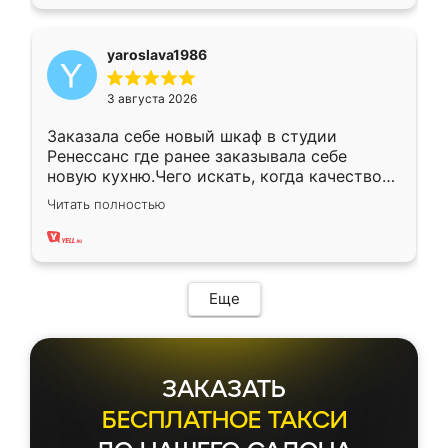
yaroslava1986
3 августа 2026
Заказала себе новый шкаф в студии
Ренессанс где ранее заказывала себе
новую кухню.Чего искать, когда качеством
вполне довольна. Служит кухня уже почти
Читать полностью
два года, нареканий нет.
Еще
ЗАКАЗАТЬ
БЕСПЛАТНОЕ ТАКСИ