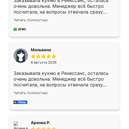
Заказывала кухню в Ренессанс, осталась
очень довольна. Менеджер всё быстро
посчитала, на вопросы отвечала сразу.
Замерщик приехал в субботу, подошёл к
Читать полностью
делу со всей ответственностью. Собрали
за день, ребята работали аккуратно, даже
пыли почти не было. Качество отличное,
ящики ходят плавно, ничего не скрипит.
Всё подошло как влитое.
Мальвина
6 августа 2026
Заказывала кухню в Ренессанс, осталась
очень довольна. Менеджер всё быстро
посчитала, на вопросы отвечала сразу.
Замерщик приехал в субботу, подошёл к
Читать полностью
делу со всей ответственностью. Собрали
за день, ребята работали аккуратно, даже
пыли почти не было. Качество отличное,
ящики ходят плавно, ничего не скрипит.
Всё подошло как влитое.
Аринка Р.