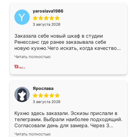
yaroslava1986
3 августа 2026
Заказала себе новый шкаф в студии
Ренессанс где ранее заказывала себе
новую кухню.Чего искать, когда качеством
вполне довольна. Служит кухня уже почти
Читать полностью
два года, нареканий нет.
Ярослава
3 августа 2026
Кухню здесь заказали. Эскизы прислали в
телеграмм. Выбрали наиболее подходящий.
Согласовали день для замера. Через 3
недели кухня была уже готова. Остались
Читать полностью