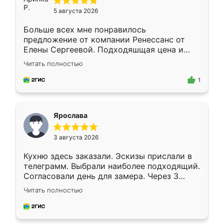
5 августа 2026
Больше всех мне понравилось
предложение от компании Ренессанс от
Елены Сергеевой. Подходяшщая цена и
короткие сроки изготовления. Приехавший
Читать полностью
для замера сотрудник Владислав
предложил по моему эскизу самый
1
подходящий вариант шкафа. Немного его
видоизменил, получилось даже лучше, чем
я хотела.
Ярослава
3 августа 2026
Кухню здесь заказали. Эскизы прислали в
телеграмм. Выбрали наиболее подходящий.
Согласовали день для замера. Через 3
недели кухня была уже готова. Остались
Читать полностью
довольны работой. Спасибо Ренессанс
мебель за качественную работу!