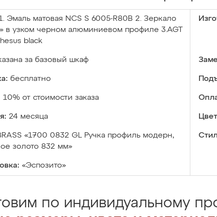
1. Эмаль матовая NCS S 6005-R80B 2. Зеркало
Изго
» в узком черном алюминиевом профиле 3.AGT
hesus black
казана за базовый шкаф
Заме
а:
бесплатно
Подъ
:
10% от стоимости заказа
Опла
я:
24 месяца
Цвет
BRASS «1700 0832 GL Ручка профиль модерн,
Стил
ое золото 832 мм»
овка:
«Эспозито»
товим по индивидуальному про