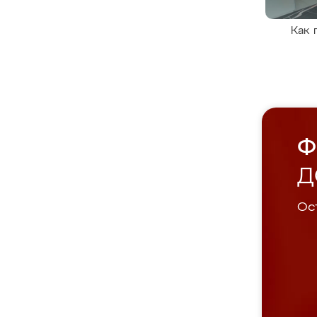
Как 
Ф
Д
Ост