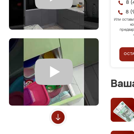
8 (
8 (
Или оставь
ко
предвар
ОСТ
Ваша