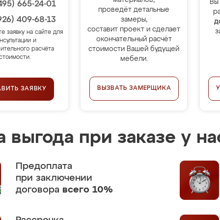
материалов,
Вы
495) 665-24-01
проведёт детальные
р
926) 409-68-13
замеры,
д
составит проект и сделает
з
те заявку на сайте для
окончательный расчёт
нсультации и
стоимости Вашей будущей
ительного расчёта
стоимости.
мебели.
ВЫЗВАТЬ ЗАМЕРЩИКА
АВИТЬ ЗАЯВКУ
 выгода при заказе у на
Предоплата
при заключении
договора
всего 10%