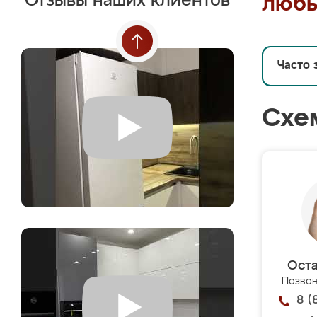
Отзывы наших клиентов
любы
Часто 
Схе
Оста
Позвон
8 (