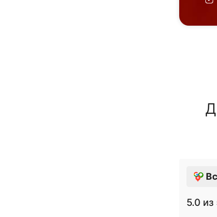
Д
Вс
5.0
из 