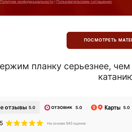
Политике конфиденциальности
|
Пользовательскому соглашению
ПОСМОТРЕТЬ МАТ
ержим планку серьезнее, чем
катани
е отзывы
5.0
5.0
5.0
5
На основе
945
оценок