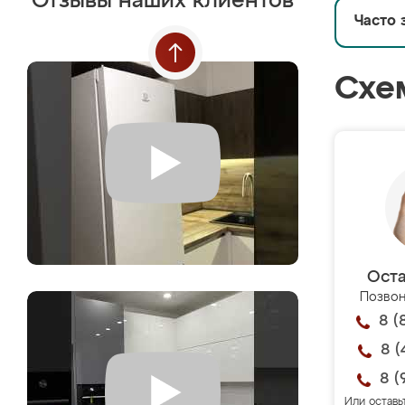
Отзывы наших клиентов
Часто 
Схе
Оста
Позвон
8 (
8 (
8 (
Или оставь