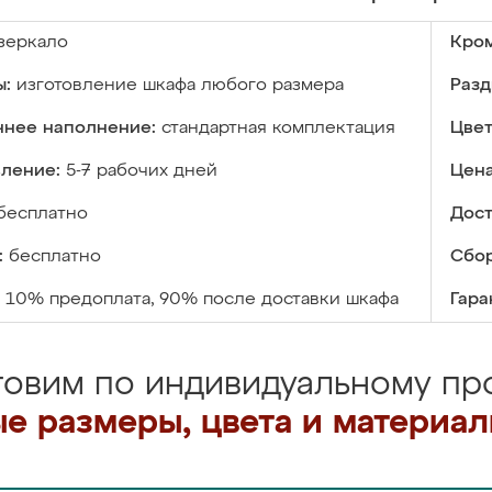
зеркало
Кром
ы:
изготовление шкафа любого размера
Разд
ннее наполнение:
стандартная комплектация
Цвет
вление:
5-7 рабочих дней
Цена
бесплатно
Дост
:
бесплатно
Сбор
10% предоплата, 90% после доставки шкафа
Гара
товим по индивидуальному про
е размеры, цвета и материа