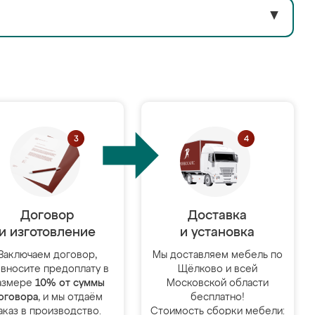
▼
Договор
Доставка
и изготовление
и установка
Заключаем договор,
Мы доставляем мебель по
 вносите предоплату в
Щёлково и всей
азмере
10% от суммы
Московской области
оговора
, и мы отдаём
бесплатно!
аказ в производство.
Стоимость сборки мебели: