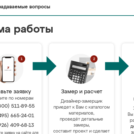
задаваемые вопросы
ма работы
вьте заявку
Замер и расчет
ите по номерам
Дизайнер-замерщик
800) 511-89-55
приедет к Вам с каталогом
материалов,
Вы
495) 665-24-01
проведёт детальные
р
926) 409-68-13
замеры,
д
составит проект и сделает
з
те заявку на сайте для