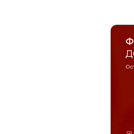
Ф
Д
Ост