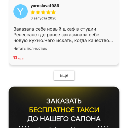
yaroslava1986
3 августа 2026
Заказала себе новый шкаф в студии
Ренессанс где ранее заказывала себе
новую кухню.Чего искать, когда качеством
вполне довольна. Служит кухня уже почти
Читать полностью
два года, нареканий нет.
Еще
ЗАКАЗАТЬ
БЕСПЛАТНОЕ ТАКСИ
ДО НАШЕГО САЛОНА