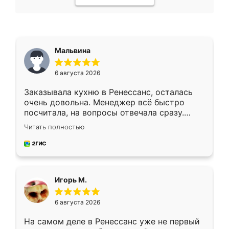
Мальвина
6 августа 2026
Заказывала кухню в Ренессанс, осталась
очень довольна. Менеджер всё быстро
посчитала, на вопросы отвечала сразу.
Замерщик приехал в субботу, подошёл к
Читать полностью
делу со всей ответственностью. Собрали
за день, ребята работали аккуратно, даже
пыли почти не было. Качество отличное,
ящики ходят плавно, ничего не скрипит.
Всё подошло как влитое.
Игорь М.
6 августа 2026
На самом деле в Ренессанс уже не первый