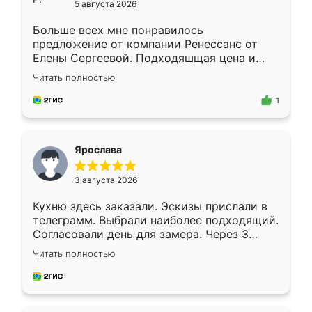
5 августа 2026
Больше всех мне понравилось
предложение от компании Ренессанс от
Елены Сергеевой. Подходяшщая цена и
короткие сроки изготовления. Приехавший
Читать полностью
для замера сотрудник Владислав
предложил по моему эскизу самый
1
подходящий вариант шкафа. Немного его
видоизменил, получилось даже лучше, чем
я хотела.
Ярослава
3 августа 2026
Кухню здесь заказали. Эскизы прислали в
телеграмм. Выбрали наиболее подходящий.
Согласовали день для замера. Через 3
недели кухня была уже готова. Остались
Читать полностью
довольны работой. Спасибо Ренессанс
мебель за качественную работу!