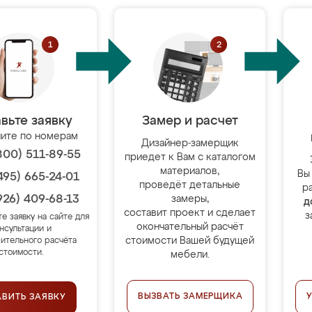
вьте заявку
Замер и расчет
ите по номерам
Дизайнер-замерщик
800) 511-89-55
приедет к Вам с каталогом
материалов,
Вы
495) 665-24-01
проведёт детальные
р
926) 409-68-13
замеры,
д
составит проект и сделает
з
те заявку на сайте для
окончательный расчёт
нсультации и
стоимости Вашей будущей
ительного расчёта
стоимости.
мебели.
ВЫЗВАТЬ ЗАМЕРЩИКА
АВИТЬ ЗАЯВКУ