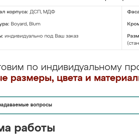
ал корпуса:
ДСП, МДФ
Фаса
ура:
Boyard, Blum
Кром
ы:
индивидуально под Ваш заказ
Разм
(ста
товим по индивидуальному про
е размеры, цвета и материа
задаваемые вопросы
ма работы