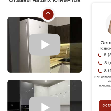
Отзывы наших клиентов
Оста
Позвон
8 (
8 (
8 (
Или оставь
ко
предвар
ОСТ