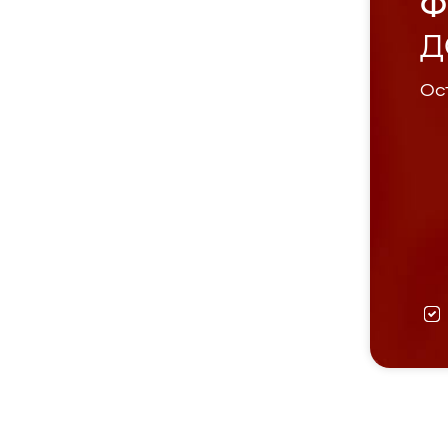
Ф
Д
Ост