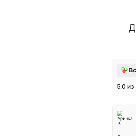
Д
Вс
5.0
из 