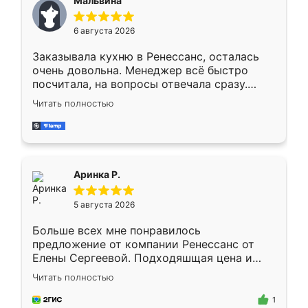
Мальвина
меньше, здесь же он более разнообразный.
Мне нравится ,если что-то потребуется из
6 августа 2026
мебели буду заказывать только здесь.
Заказывала кухню в Ренессанс, осталась
очень довольна. Менеджер всё быстро
посчитала, на вопросы отвечала сразу.
Замерщик приехал в субботу, подошёл к
Читать полностью
делу со всей ответственностью. Собрали
за день, ребята работали аккуратно, даже
пыли почти не было. Качество отличное,
ящики ходят плавно, ничего не скрипит.
Всё подошло как влитое.
Аринка Р.
5 августа 2026
Больше всех мне понравилось
предложение от компании Ренессанс от
Елены Сергеевой. Подходяшщая цена и
короткие сроки изготовления. Приехавший
Читать полностью
для замера сотрудник Владислав
предложил по моему эскизу самый
1