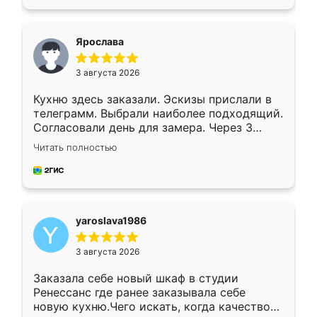
подходящий вариант шкафа. Немного его
видоизменил, получилось даже лучше, чем
я хотела.
Ярослава
3 августа 2026
Кухню здесь заказали. Эскизы прислали в
телеграмм. Выбрали наиболее подходящий.
Согласовали день для замера. Через 3
недели кухня была уже готова. Остались
Читать полностью
довольны работой. Спасибо Ренессанс
мебель за качественную работу!
yaroslava1986
3 августа 2026
Заказала себе новый шкаф в студии
Ренессанс где ранее заказывала себе
новую кухню.Чего искать, когда качеством