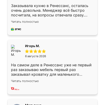
Заказывала кухню в Ренессанс, осталась
очень довольна. Менеджер всё быстро
посчитала, на вопросы отвечала сразу.
Замерщик приехал в субботу, подошёл к
Читать полностью
делу со всей ответственностью. Собрали
за день, ребята работали аккуратно, даже
пыли почти не было. Качество отличное,
ящики ходят плавно, ничего не скрипит.
Всё подошло как влитое.
Игорь М.
6 августа 2026
На самом деле в Ренессанс уже не первый
раз заказываю мебель первый раз
заказывал кроватку для маленького
ребёнка при его рождении ,во второй раз
Читать полностью
заказал шкаф-купе. По качеству очень
хорошее сборка достаточно быстрая,
также адекватные цены. До этого
сравнивал с разными конкурентами в этом
сегменте ,выбор у конкурентов куда