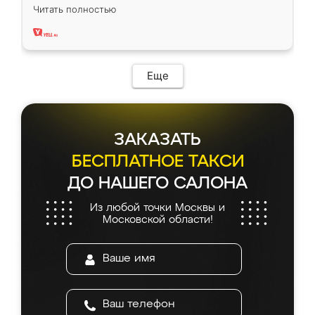
вполне довольна. Служит кухня уже почти
Читать полностью
два года, нареканий нет.
Еще
ЗАКАЗАТЬ
БЕСПЛАТНОЕ ТАКСИ
ДО НАШЕГО САЛОНА
Из любой точки Москвы и
Московской области!