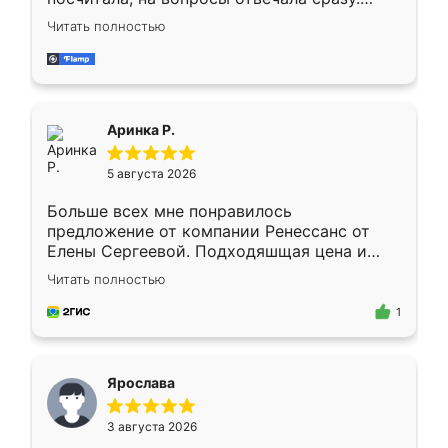
Замерщик приехал в субботу, подошёл к
Читать полностью
делу со всей ответственностью. Собрали
за день, ребята работали аккуратно, даже
пыли почти не было. Качество отличное,
ящики ходят плавно, ничего не скрипит.
Всё подошло как влитое.
Аринка Р.
5 августа 2026
Больше всех мне понравилось
предложение от компании Ренессанс от
Елены Сергеевой. Подходяшщая цена и
короткие сроки изготовления. Приехавший
Читать полностью
для замера сотрудник Владислав
предложил по моему эскизу самый
1
подходящий вариант шкафа. Немного его
видоизменил, получилось даже лучше, чем
я хотела.
Ярослава
3 августа 2026