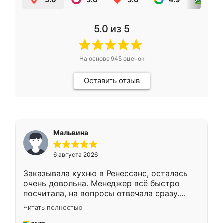
5.0
из 5
На основе
945
оценок
Оставить отзыв
Мальвина
6 августа 2026
Заказывала кухню в Ренессанс, осталась
очень довольна. Менеджер всё быстро
посчитала, на вопросы отвечала сразу.
Замерщик приехал в субботу, подошёл к
Читать полностью
делу со всей ответственностью. Собрали