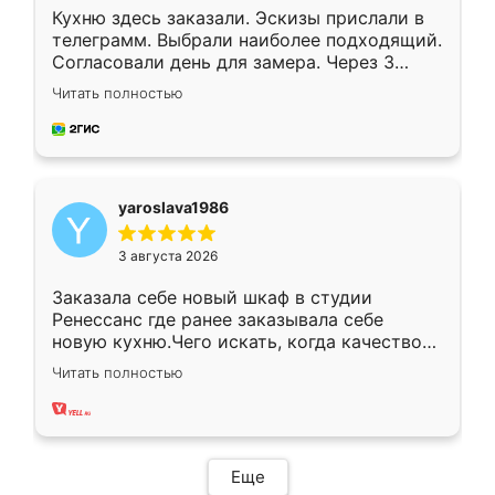
Кухню здесь заказали. Эскизы прислали в
телеграмм. Выбрали наиболее подходящий.
Согласовали день для замера. Через 3
недели кухня была уже готова. Остались
Читать полностью
довольны работой. Спасибо Ренессанс
мебель за качественную работу!
yaroslava1986
3 августа 2026
Заказала себе новый шкаф в студии
Ренессанс где ранее заказывала себе
новую кухню.Чего искать, когда качеством
вполне довольна. Служит кухня уже почти
Читать полностью
два года, нареканий нет.
Еще