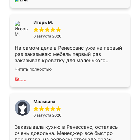
за день, ребята работали аккуратно, даже
пыли почти не было. Качество отличное,
ящики ходят плавно, ничего не скрипит.
Всё подошло как влитое.
Игорь М.
6 августа 2026
На самом деле в Ренессанс уже не первый
раз заказываю мебель первый раз
заказывал кроватку для маленького
ребёнка при его рождении ,во второй раз
Читать полностью
заказал шкаф-купе. По качеству очень
хорошее сборка достаточно быстрая,
также адекватные цены. До этого
сравнивал с разными конкурентами в этом
сегменте ,выбор у конкурентов куда
Мальвина
меньше, здесь же он более разнообразный.
Мне нравится ,если что-то потребуется из
6 августа 2026
мебели буду заказывать только здесь.
Заказывала кухню в Ренессанс, осталась
очень довольна. Менеджер всё быстро
посчитала, на вопросы отвечала сразу.