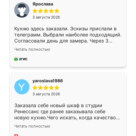
я хотела.
Ярослава
3 августа 2026
Кухню здесь заказали. Эскизы прислали в
телеграмм. Выбрали наиболее подходящий.
Согласовали день для замера. Через 3
недели кухня была уже готова. Остались
Читать полностью
довольны работой. Спасибо Ренессанс
мебель за качественную работу!
yaroslava1986
3 августа 2026
Заказала себе новый шкаф в студии
Ренессанс где ранее заказывала себе
новую кухню.Чего искать, когда качеством
вполне довольна. Служит кухня уже почти
Читать полностью
два года, нареканий нет.