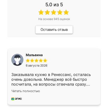
5.0
из 5
На основе
945
оценок
Оставить отзыв
Мальвина
6 августа 2026
Заказывала кухню в Ренессанс, осталась
очень довольна. Менеджер всё быстро
посчитала, на вопросы отвечала сразу.
Замерщик приехал в субботу, подошёл к
Читать полностью
делу со всей ответственностью. Собрали
за день, ребята работали аккуратно, даже
пыли почти не было. Качество отличное,