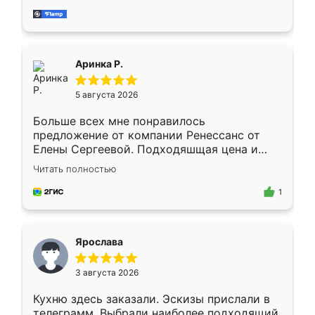
за день, ребята работали аккуратно, даже
пыли почти не было. Качество отличное,
ящики ходят плавно, ничего не скрипит.
Всё подошло как влитое.
Аринка Р.
5 августа 2026
Больше всех мне понравилось
предложение от компании Ренессанс от
Елены Сергеевой. Подходяшщая цена и
короткие сроки изготовления. Приехавший
Читать полностью
для замера сотрудник Владислав
предложил по моему эскизу самый
1
подходящий вариант шкафа. Немного его
видоизменил, получилось даже лучше, чем
я хотела.
Ярослава
3 августа 2026
Кухню здесь заказали. Эскизы прислали в
телеграмм. Выбрали наиболее подходящий.