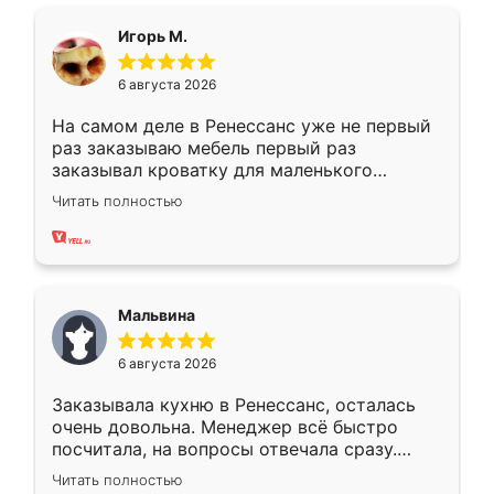
ящики ходят плавно, ничего не скрипит.
Всё подошло как влитое.
Игорь М.
6 августа 2026
На самом деле в Ренессанс уже не первый
раз заказываю мебель первый раз
заказывал кроватку для маленького
ребёнка при его рождении ,во второй раз
Читать полностью
заказал шкаф-купе. По качеству очень
хорошее сборка достаточно быстрая,
также адекватные цены. До этого
сравнивал с разными конкурентами в этом
сегменте ,выбор у конкурентов куда
Мальвина
меньше, здесь же он более разнообразный.
Мне нравится ,если что-то потребуется из
6 августа 2026
мебели буду заказывать только здесь.
Заказывала кухню в Ренессанс, осталась
очень довольна. Менеджер всё быстро
посчитала, на вопросы отвечала сразу.
Замерщик приехал в субботу, подошёл к
Читать полностью
делу со всей ответственностью. Собрали