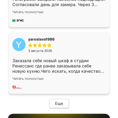
Согласовали день для замера. Через 3
недели кухня была уже готова. Остались
Читать полностью
довольны работой. Спасибо Ренессанс
мебель за качественную работу!
yaroslava1986
3 августа 2026
Заказала себе новый шкаф в студии
Ренессанс где ранее заказывала себе
новую кухню.Чего искать, когда качеством
вполне довольна. Служит кухня уже почти
Читать полностью
два года, нареканий нет.
Еще