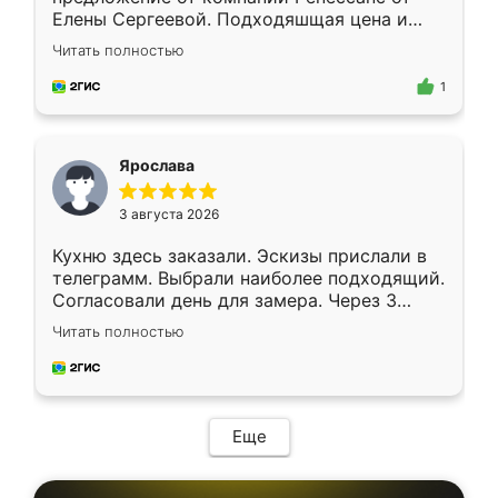
Елены Сергеевой. Подходяшщая цена и
короткие сроки изготовления. Приехавший
Читать полностью
для замера сотрудник Владислав
предложил по моему эскизу самый
1
подходящий вариант шкафа. Немного его
видоизменил, получилось даже лучше, чем
я хотела.
Ярослава
3 августа 2026
Кухню здесь заказали. Эскизы прислали в
телеграмм. Выбрали наиболее подходящий.
Согласовали день для замера. Через 3
недели кухня была уже готова. Остались
Читать полностью
довольны работой. Спасибо Ренессанс
мебель за качественную работу!
Еще