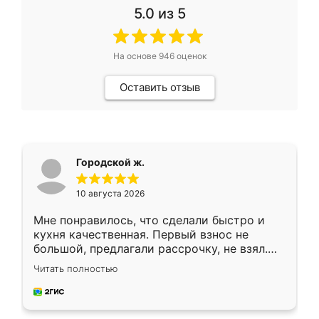
5.0
из 5
На основе
946
оценок
Оставить отзыв
Городской ж.
10 августа 2026
Мне понравилось, что сделали быстро и
кухня качественная. Первый взнос не
большой, предлагали рассрочку, не взял.
Ждал меньше месяца, сборщик с прямыми
Читать полностью
руками. По цене вышло адекватно.
Рекомендую!