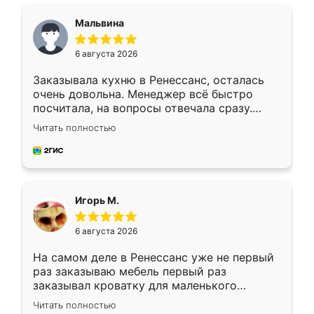
Мальвина
6 августа 2026
Заказывала кухню в Ренессанс, осталась
очень довольна. Менеджер всё быстро
посчитала, на вопросы отвечала сразу.
Замерщик приехал в субботу, подошёл к
Читать полностью
делу со всей ответственностью. Собрали
за день, ребята работали аккуратно, даже
пыли почти не было. Качество отличное,
ящики ходят плавно, ничего не скрипит.
Всё подошло как влитое.
Игорь М.
6 августа 2026
На самом деле в Ренессанс уже не первый
раз заказываю мебель первый раз
заказывал кроватку для маленького
ребёнка при его рождении ,во второй раз
Читать полностью
заказал шкаф-купе. По качеству очень