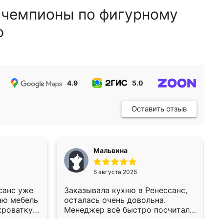
 чемпионы по фигурному
ю
4.9
5.0
5.0
Оставить отзыв
Мальвина
6 августа 2026
санс уже
Заказывала кухню в Ренессанс,
аю мебель
осталась очень довольна.
кроватку
Менеджер всё быстро посчитала,