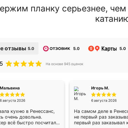
ержим планку серьезнее, чем
катани
е отзывы
5.0
5.0
5.0
5
На основе
945
оценок
Мальвина
Игорь М.
6 августа 2026
6 августа 2026
ала кухню в Ренессанс,
На самом деле в Ренес
ь очень довольна.
не первый раз заказыв
ер всё быстро посчитала,
первый раз заказывал 