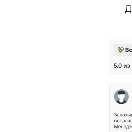
Д
Вс
5.0
из 
Заказыв
осталас
Менедж