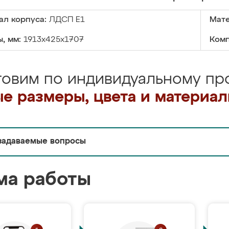
ал корпуса:
ЛДСП Е1
Мате
, мм:
1913x425x1707
Комп
товим по индивидуальному про
е размеры, цвета и материа
задаваемые вопросы
ма работы