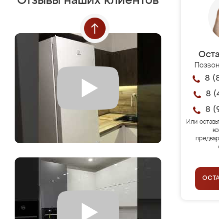
Отзывы наших клиентов
Оста
Позвон
8 (
8 (
8 (
Или оставь
ко
предвар
ОСТ