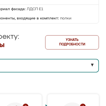
риал фасада:
ЛДСП Е1
оненты, входящие в комплект:
полки
екту:
УЗНАТЬ
лы
ПОДРОБНОСТИ
▼