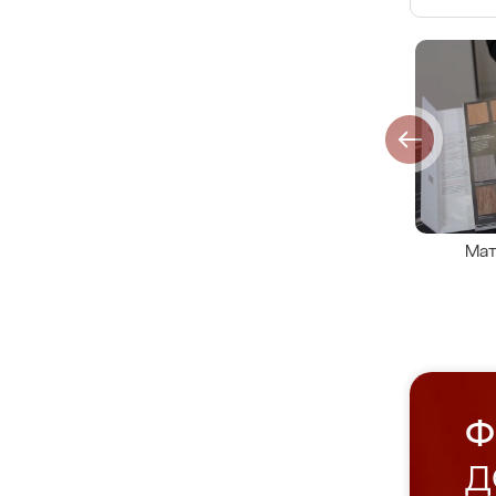
Мат
Ф
Д