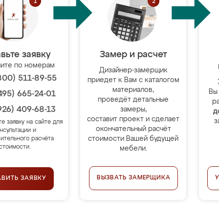
вьте заявку
Замер и расчет
ите по номерам
Дизайнер-замерщик
800) 511-89-55
приедет к Вам с каталогом
материалов,
Вы
495) 665-24-01
проведёт детальные
р
926) 409-68-13
замеры,
д
составит проект и сделает
з
те заявку на сайте для
окончательный расчёт
нсультации и
стоимости Вашей будущей
ительного расчёта
стоимости.
мебели.
ВЫЗВАТЬ ЗАМЕРЩИКА
АВИТЬ ЗАЯВКУ