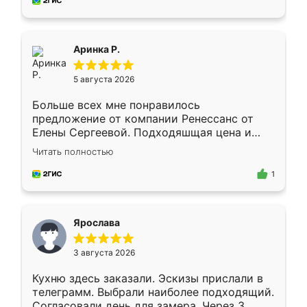
за день, ребята работали аккуратно, даже
пыли почти не было. Качество отличное,
ящики ходят плавно, ничего не скрипит.
Всё подошло как влитое.
Аринка Р.
5 августа 2026
Больше всех мне понравилось
предложение от компании Ренессанс от
Елены Сергеевой. Подходяшщая цена и
короткие сроки изготовления. Приехавший
Читать полностью
для замера сотрудник Владислав
предложил по моему эскизу самый
1
подходящий вариант шкафа. Немного его
видоизменил, получилось даже лучше, чем
я хотела.
Ярослава
3 августа 2026
Кухню здесь заказали. Эскизы прислали в
телеграмм. Выбрали наиболее подходящий.
Согласовали день для замера. Через 3