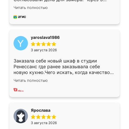
недели кухня была уже готова. Остались
Читать полностью
довольны работой. Спасибо Ренессанс
мебель за качественную работу!
yaroslava1986
3 августа 2026
Заказала себе новый шкаф в студии
Ренессанс где ранее заказывала себе
новую кухню.Чего искать, когда качеством
вполне довольна. Служит кухня уже почти
Читать полностью
два года, нареканий нет.
Ярослава
3 августа 2026