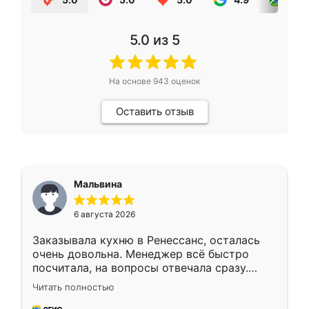
5.0
из 5
На основе
943
оценок
Оставить отзыв
Мальвина
6 августа 2026
Заказывала кухню в Ренессанс, осталась
очень довольна. Менеджер всё быстро
посчитала, на вопросы отвечала сразу.
Замерщик приехал в субботу, подошёл к
Читать полностью
делу со всей ответственностью. Собрали