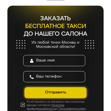
каких-либо доработок. Качеством осталась
довольна, все выглядит так, как и ожидала.
ЗАКАЗАТЬ
БЕСПЛАТНОЕ ТАКСИ
ДО НАШЕГО САЛОНА
Из любой точки Москвы и
Московской области!
Отправить
Я соглашаюсь на передачу персональных
данных согласно
Политике
конфиденциальности
|
Пользовательскому