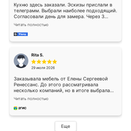
Кухню здесь заказали. Эскизы прислали в
телеграмм. Выбрали наиболее подходящий.
Согласовали день для замера. Через 3
недели кухня была уже готова. Остались
Читать полностью
довольны работой. Спасибо Ренессанс
мебель за качественную работу!
Rita S.
29 июля 2026
Заказывала мебель от Елены Сергеевой
Ренессанс. До этого рассматривала
несколько компаний, но в итоге выбрала
эту. Сначала обговорили условия, потом
Читать полностью
приехал замерщик, всё спокойно объяснил
и снял размеры. Изготовили в срок, с
доставкой тоже никаких проблем не
возникло. Сборку выполнили аккуратно,
мебель сразу встала на свое место без
Еще