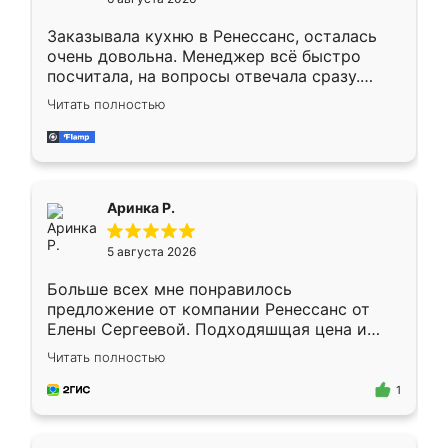
мебели буду заказывать только здесь.
Заказывала кухню в Ренессанс, осталась
очень довольна. Менеджер всё быстро
посчитала, на вопросы отвечала сразу.
Замерщик приехал в субботу, подошёл к
Читать полностью
делу со всей ответственностью. Собрали
за день, ребята работали аккуратно, даже
пыли почти не было. Качество отличное,
ящики ходят плавно, ничего не скрипит.
Всё подошло как влитое.
Аринка Р.
5 августа 2026
Больше всех мне понравилось
предложение от компании Ренессанс от
Елены Сергеевой. Подходяшщая цена и
короткие сроки изготовления. Приехавший
Читать полностью
для замера сотрудник Владислав
предложил по моему эскизу самый
1
подходящий вариант шкафа. Немного его
видоизменил, получилось даже лучше, чем