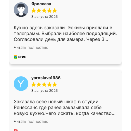
я хотела.
Ярослава
3 августа 2026
Кухню здесь заказали. Эскизы прислали в
телеграмм. Выбрали наиболее подходящий.
Согласовали день для замера. Через 3
недели кухня была уже готова. Остались
Читать полностью
довольны работой. Спасибо Ренессанс
мебель за качественную работу!
yaroslava1986
3 августа 2026
Заказала себе новый шкаф в студии
Ренессанс где ранее заказывала себе
новую кухню.Чего искать, когда качеством
вполне довольна. Служит кухня уже почти
Читать полностью
два года, нареканий нет.