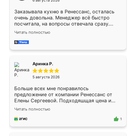
6 августа 2026
мебели буду заказывать только здесь.
Заказывала кухню в Ренессанс, осталась
очень довольна. Менеджер всё быстро
посчитала, на вопросы отвечала сразу.
Замерщик приехал в субботу, подошёл к
Читать полностью
делу со всей ответственностью. Собрали
за день, ребята работали аккуратно, даже
пыли почти не было. Качество отличное,
ящики ходят плавно, ничего не скрипит.
Всё подошло как влитое.
Аринка Р.
5 августа 2026
Больше всех мне понравилось
предложение от компании Ренессанс от
Елены Сергеевой. Подходяшщая цена и
короткие сроки изготовления. Приехавший
Читать полностью
для замера сотрудник Владислав
предложил по моему эскизу самый
1
подходящий вариант шкафа. Немного его
видоизменил, получилось даже лучше, чем