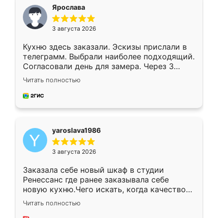
я хотела.
Ярослава
3 августа 2026
Кухню здесь заказали. Эскизы прислали в
телеграмм. Выбрали наиболее подходящий.
Согласовали день для замера. Через 3
недели кухня была уже готова. Остались
Читать полностью
довольны работой. Спасибо Ренессанс
мебель за качественную работу!
yaroslava1986
3 августа 2026
Заказала себе новый шкаф в студии
Ренессанс где ранее заказывала себе
новую кухню.Чего искать, когда качеством
вполне довольна. Служит кухня уже почти
Читать полностью
два года, нареканий нет.