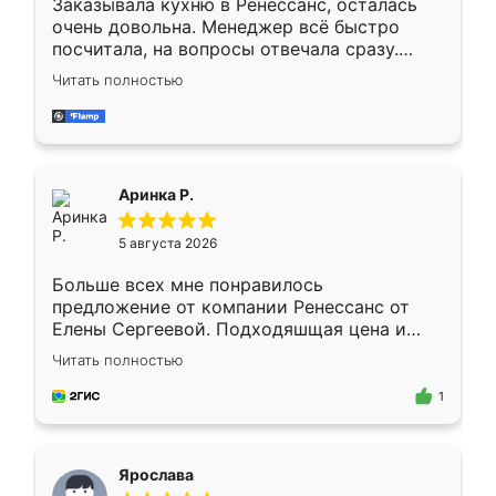
Заказывала кухню в Ренессанс, осталась
очень довольна. Менеджер всё быстро
посчитала, на вопросы отвечала сразу.
Замерщик приехал в субботу, подошёл к
Читать полностью
делу со всей ответственностью. Собрали
за день, ребята работали аккуратно, даже
пыли почти не было. Качество отличное,
ящики ходят плавно, ничего не скрипит.
Всё подошло как влитое.
Аринка Р.
5 августа 2026
Больше всех мне понравилось
предложение от компании Ренессанс от
Елены Сергеевой. Подходяшщая цена и
короткие сроки изготовления. Приехавший
Читать полностью
для замера сотрудник Владислав
предложил по моему эскизу самый
1
подходящий вариант шкафа. Немного его
видоизменил, получилось даже лучше, чем
я хотела.
Ярослава