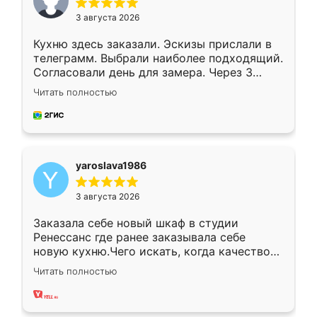
3 августа 2026
Кухню здесь заказали. Эскизы прислали в
телеграмм. Выбрали наиболее подходящий.
Согласовали день для замера. Через 3
недели кухня была уже готова. Остались
Читать полностью
довольны работой. Спасибо Ренессанс
мебель за качественную работу!
yaroslava1986
3 августа 2026
Заказала себе новый шкаф в студии
Ренессанс где ранее заказывала себе
новую кухню.Чего искать, когда качеством
вполне довольна. Служит кухня уже почти
Читать полностью
два года, нареканий нет.