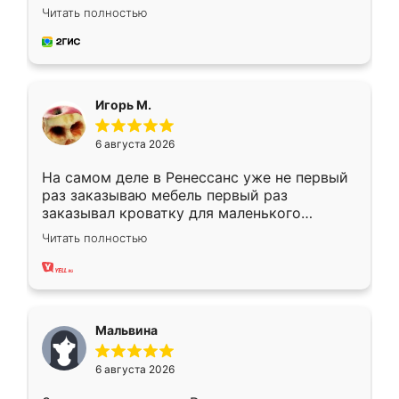
Замерщик приехал в субботу, подошёл к
Читать полностью
делу со всей ответственностью. Собрали
за день, ребята работали аккуратно, даже
пыли почти не было. Качество отличное,
ящики ходят плавно, ничего не скрипит.
Всё подошло как влитое.
Игорь М.
6 августа 2026
На самом деле в Ренессанс уже не первый
раз заказываю мебель первый раз
заказывал кроватку для маленького
ребёнка при его рождении ,во второй раз
Читать полностью
заказал шкаф-купе. По качеству очень
хорошее сборка достаточно быстрая,
также адекватные цены. До этого
сравнивал с разными конкурентами в этом
сегменте ,выбор у конкурентов куда
Мальвина
меньше, здесь же он более разнообразный.
Мне нравится ,если что-то потребуется из
6 августа 2026
мебели буду заказывать только здесь.