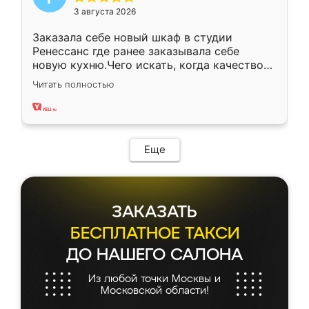
3 августа 2026
Заказала себе новый шкаф в студии
Ренессанс где ранее заказывала себе
новую кухню.Чего искать, когда качеством
вполне довольна. Служит кухня уже почти
Читать полностью
два года, нареканий нет.
Еще
ЗАКАЗАТЬ
БЕСПЛАТНОЕ ТАКСИ
ДО НАШЕГО САЛОНА
Из любой точки Москвы и
Московской области!