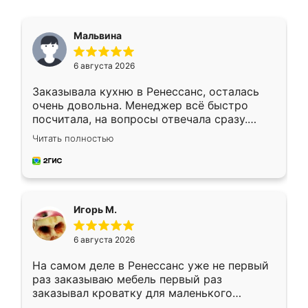
Мальвина
6 августа 2026
Заказывала кухню в Ренессанс, осталась
очень довольна. Менеджер всё быстро
посчитала, на вопросы отвечала сразу.
Замерщик приехал в субботу, подошёл к
Читать полностью
делу со всей ответственностью. Собрали
за день, ребята работали аккуратно, даже
пыли почти не было. Качество отличное,
ящики ходят плавно, ничего не скрипит.
Всё подошло как влитое.
Игорь М.
6 августа 2026
На самом деле в Ренессанс уже не первый
раз заказываю мебель первый раз
заказывал кроватку для маленького
ребёнка при его рождении ,во второй раз