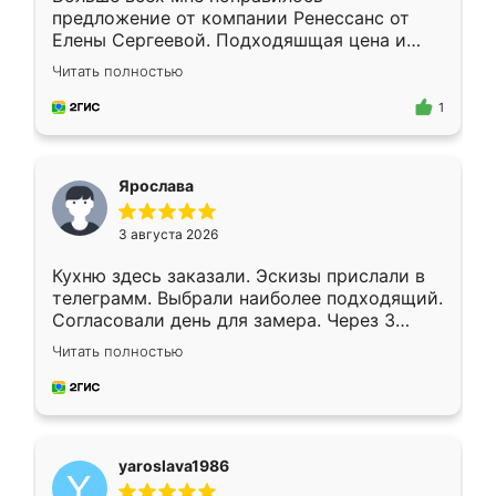
предложение от компании Ренессанс от
Елены Сергеевой. Подходяшщая цена и
короткие сроки изготовления. Приехавший
Читать полностью
для замера сотрудник Владислав
предложил по моему эскизу самый
1
подходящий вариант шкафа. Немного его
видоизменил, получилось даже лучше, чем
я хотела.
Ярослава
3 августа 2026
Кухню здесь заказали. Эскизы прислали в
телеграмм. Выбрали наиболее подходящий.
Согласовали день для замера. Через 3
недели кухня была уже готова. Остались
Читать полностью
довольны работой. Спасибо Ренессанс
мебель за качественную работу!
yaroslava1986