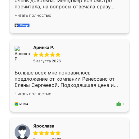
очень довольна. Менеджер всё быстро
посчитала, на вопросы отвечала сразу.
Замерщик приехал в субботу, подошёл к
Читать полностью
делу со всей ответственностью. Собрали
за день, ребята работали аккуратно, даже
пыли почти не было. Качество отличное,
ящики ходят плавно, ничего не скрипит.
Всё подошло как влитое.
Аринка Р.
5 августа 2026
Больше всех мне понравилось
предложение от компании Ренессанс от
Елены Сергеевой. Подходяшщая цена и
короткие сроки изготовления. Приехавший
Читать полностью
для замера сотрудник Владислав
предложил по моему эскизу самый
1
подходящий вариант шкафа. Немного его
видоизменил, получилось даже лучше, чем
я хотела.
Ярослава