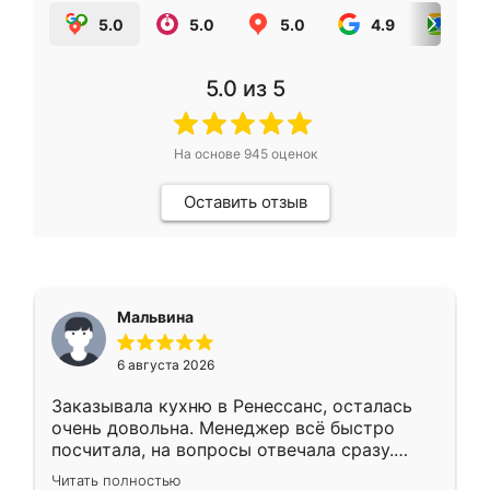
5.0
5.0
5.0
4.9
5.0
5.0
из 5
На основе
945
оценок
Оставить отзыв
Мальвина
6 августа 2026
Заказывала кухню в Ренессанс, осталась
очень довольна. Менеджер всё быстро
посчитала, на вопросы отвечала сразу.
Замерщик приехал в субботу, подошёл к
Читать полностью