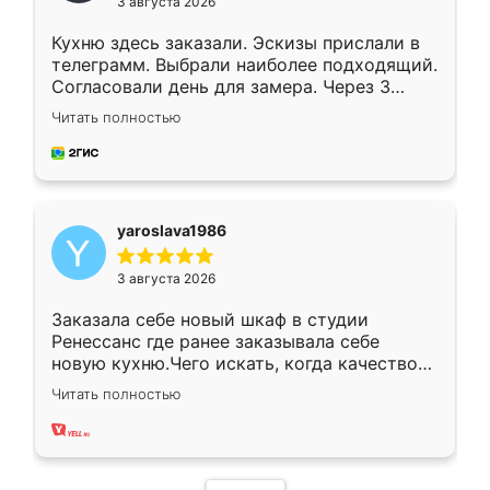
3 августа 2026
Кухню здесь заказали. Эскизы прислали в
телеграмм. Выбрали наиболее подходящий.
Согласовали день для замера. Через 3
недели кухня была уже готова. Остались
Читать полностью
довольны работой. Спасибо Ренессанс
мебель за качественную работу!
yaroslava1986
3 августа 2026
Заказала себе новый шкаф в студии
Ренессанс где ранее заказывала себе
новую кухню.Чего искать, когда качеством
вполне довольна. Служит кухня уже почти
Читать полностью
два года, нареканий нет.