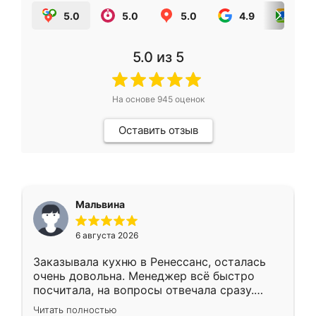
5.0
5.0
5.0
4.9
5.0
5.0
из 5
На основе
945
оценок
Оставить отзыв
Мальвина
6 августа 2026
Заказывала кухню в Ренессанс, осталась
очень довольна. Менеджер всё быстро
посчитала, на вопросы отвечала сразу.
Замерщик приехал в субботу, подошёл к
Читать полностью