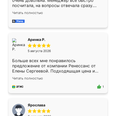
очень довольна. Менеджер всё быстро
посчитала, на вопросы отвечала сразу.
Замерщик приехал в субботу, подошёл к
Читать полностью
делу со всей ответственностью. Собрали
за день, ребята работали аккуратно, даже
пыли почти не было. Качество отличное,
ящики ходят плавно, ничего не скрипит.
Всё подошло как влитое.
Аринка Р.
5 августа 2026
Больше всех мне понравилось
предложение от компании Ренессанс от
Елены Сергеевой. Подходяшщая цена и
короткие сроки изготовления. Приехавший
Читать полностью
для замера сотрудник Владислав
предложил по моему эскизу самый
1
подходящий вариант шкафа. Немного его
видоизменил, получилось даже лучше, чем
я хотела.
Ярослава