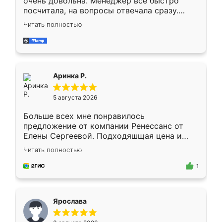
очень довольна. Менеджер всё быстро
посчитала, на вопросы отвечала сразу.
Замерщик приехал в субботу, подошёл к
Читать полностью
делу со всей ответственностью. Собрали
за день, ребята работали аккуратно, даже
пыли почти не было. Качество отличное,
ящики ходят плавно, ничего не скрипит.
Всё подошло как влитое.
Аринка Р.
5 августа 2026
Больше всех мне понравилось
предложение от компании Ренессанс от
Елены Сергеевой. Подходяшщая цена и
короткие сроки изготовления. Приехавший
Читать полностью
для замера сотрудник Владислав
предложил по моему эскизу самый
1
подходящий вариант шкафа. Немного его
видоизменил, получилось даже лучше, чем
я хотела.
Ярослава