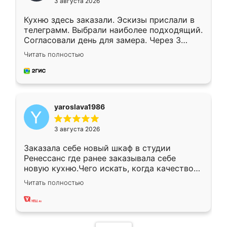
3 августа 2026
Кухню здесь заказали. Эскизы прислали в
телеграмм. Выбрали наиболее подходящий.
Согласовали день для замера. Через 3
недели кухня была уже готова. Остались
Читать полностью
довольны работой. Спасибо Ренессанс
мебель за качественную работу!
yaroslava1986
3 августа 2026
Заказала себе новый шкаф в студии
Ренессанс где ранее заказывала себе
новую кухню.Чего искать, когда качеством
вполне довольна. Служит кухня уже почти
Читать полностью
два года, нареканий нет.