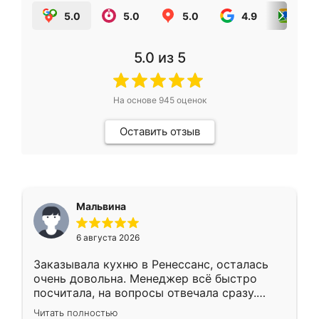
5.0
5.0
5.0
4.9
5.0
5.0
из 5
На основе
945
оценок
Оставить отзыв
Мальвина
6 августа 2026
Заказывала кухню в Ренессанс, осталась
очень довольна. Менеджер всё быстро
посчитала, на вопросы отвечала сразу.
Замерщик приехал в субботу, подошёл к
Читать полностью