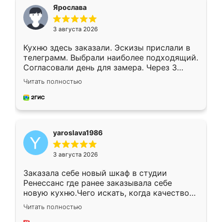
я хотела.
Ярослава
3 августа 2026
Кухню здесь заказали. Эскизы прислали в
телеграмм. Выбрали наиболее подходящий.
Согласовали день для замера. Через 3
недели кухня была уже готова. Остались
Читать полностью
довольны работой. Спасибо Ренессанс
мебель за качественную работу!
yaroslava1986
3 августа 2026
Заказала себе новый шкаф в студии
Ренессанс где ранее заказывала себе
новую кухню.Чего искать, когда качеством
вполне довольна. Служит кухня уже почти
Читать полностью
два года, нареканий нет.