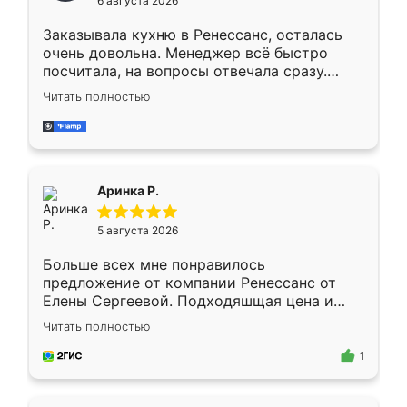
6 августа 2026
мебели буду заказывать только здесь.
Заказывала кухню в Ренессанс, осталась
очень довольна. Менеджер всё быстро
посчитала, на вопросы отвечала сразу.
Замерщик приехал в субботу, подошёл к
Читать полностью
делу со всей ответственностью. Собрали
за день, ребята работали аккуратно, даже
пыли почти не было. Качество отличное,
ящики ходят плавно, ничего не скрипит.
Всё подошло как влитое.
Аринка Р.
5 августа 2026
Больше всех мне понравилось
предложение от компании Ренессанс от
Елены Сергеевой. Подходяшщая цена и
короткие сроки изготовления. Приехавший
Читать полностью
для замера сотрудник Владислав
предложил по моему эскизу самый
1
подходящий вариант шкафа. Немного его
видоизменил, получилось даже лучше, чем